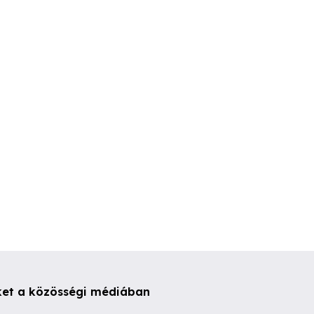
Pihentető relax masszázs
kinai nyelvgyak
gyeknek
nőknek
I. kerület
XIII. kerület
XIX. kerüle
ket a közösségi médiában