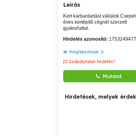
Leírás
Kert karbantartást vállalok Csepele
éves kertépítő cégnél szerzett
gyakorlattal.
Hirdetés azonosító
: 175324947
Megtekintések:
0
Szabálytalan hirdetés?
Mutasd
Hirdetések, melyek érde