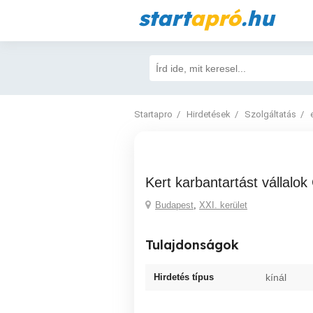
start
apró
.hu
Startapro
Hirdetések
Szolgáltatás
Kert karbantartást vállalo
Budapest
,
XXI. kerület
Tulajdonságok
Hirdetés típus
kínál