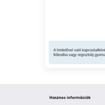
Független ingatlan
tanácsadó!
VIII. kerület
A hirdetővel való kapcsolatfelv
fiókodba vagy regisztrálj gyors
Hasznos információk