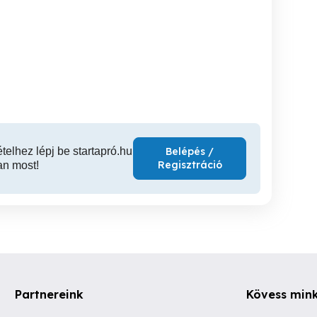
sitt szállítás
Ne keményen dolgozz
Választható masszázs
hanem okosan, szabadon!
hö
VIII. kerület
I. kerület
XII
ételhez lépj be startapró.hu
Belépés /
Regisztráció
an most!
Partnereink
Kövess min