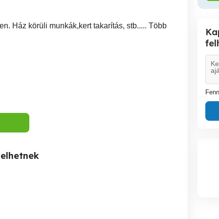
n. Ház körüli munkák,kert takarítás, stb..... Több
Ka
fe
7
Fenn
kelhetnek