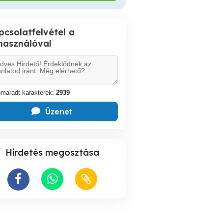
pcsolatfelvétel a
lhasználóval
maradt karakterek:
2939
Üzenet
Hirdetés megosztása