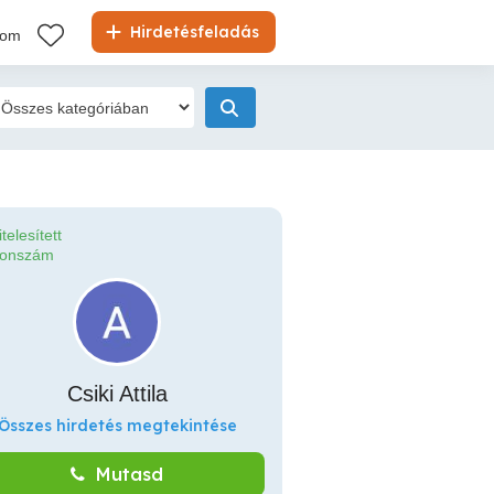
Hirdetésfeladás
kom
itelesített
fonszám
Csiki Attila
Összes hirdetés megtekintése
Mutasd