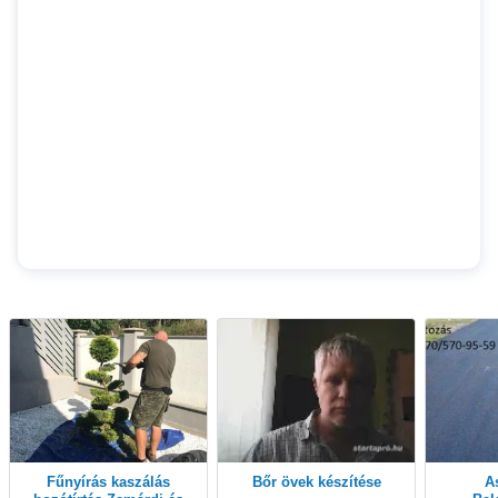
Fűnyírás kaszálás
Bőr övek készítése
Aszfaltozás