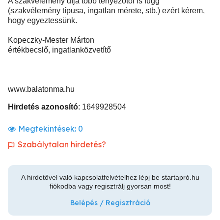
A szakvélemény díja több tényezőtől is függ
(szakvélemény típusa, ingatlan mérete, stb.) ezért kérem,
hogy egyeztessünk.
Kopeczky-Mester Márton
értékbecslő, ingatlanközvetítő
www.balatonma.hu
Hirdetés azonosító
: 1649928504
Megtekintések:
0
Szabálytalan hirdetés?
A hirdetővel való kapcsolatfelvételhez lépj be startapró.hu
fiókodba vagy regisztrálj gyorsan most!
Belépés / Regisztráció