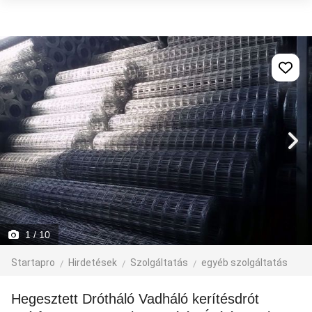
1
/ 10
Startapro
Hirdetések
Szolgáltatás
egyéb szolgáltatás
Hegesztett Drótháló Vadháló kerítésdrót