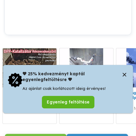
💖 25% kedvezményt kaptál
egyenlegfeltöltésre 💖
Az ajánlat csak korlátozott ideig érvényes!
Részecskeszűrő-DPF-
Kútfúrás,kútjavítás,
Favágás, fakivágás,
Katalizátor Felvásárlás
kompresszorozás.
al
Egyenleg feltöltése
NYÍREGYHÁZA
Nyíregyháza
Nyíregyháza