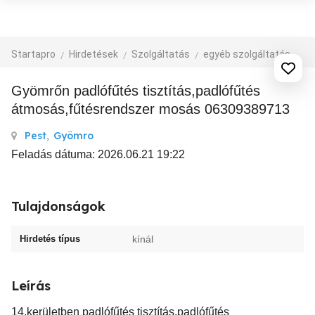
Startapro
Hirdetések
Szolgáltatás
egyéb szolgáltatás
Gyömrőn padlófűtés tisztítás,padlófűtés
átmosás,fűtésrendszer mosás 06309389713
Pest
,
Gyömro
Feladás dátuma: 2026.06.21 19:22
Tulajdonságok
Hirdetés típus
kínál
Leírás
14.kerületben padlófűtés tisztítás,padlófűtés