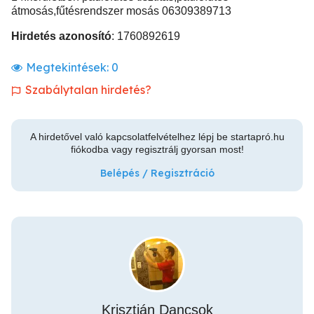
átmosás,fűtésrendszer mosás 06309389713
Hirdetés azonosító
: 1760892619
Megtekintések:
0
Szabálytalan hirdetés?
A hirdetővel való kapcsolatfelvételhez lépj be startapró.hu
fiókodba vagy regisztrálj gyorsan most!
Belépés / Regisztráció
Krisztián Dancsok