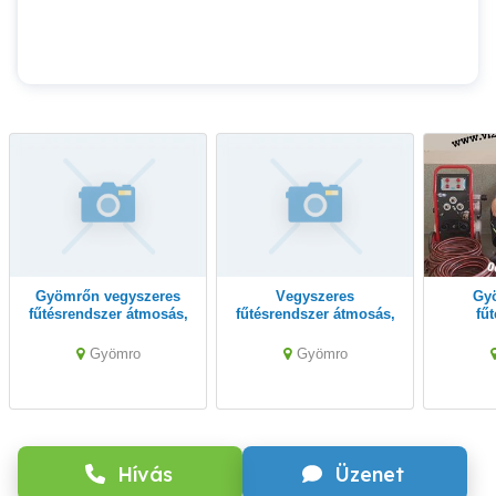
Gyömrőn vegyszeres
Vegyszeres
Gyömrőn gépi
fűtésrendszer átmosás,
fűtésrendszer átmosás,
fű
padlófűtés mosás
padlófűtés mosás
tisztítás
06309389713.
Gyömrőn 06309389713.
géppe
Gyömro
Gyömro
Hívás
Üzenet