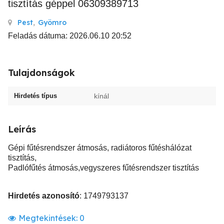
tisztítás géppel 06309389713
Pest
,
Gyömro
Feladás dátuma: 2026.06.10 20:52
Tulajdonságok
Hirdetés típus
kínál
Leírás
Gépi fűtésrendszer átmosás, radiátoros fűtéshálózat
tisztítás,
Padlófűtés átmosás,vegyszeres fűtésrendszer tisztítás
Hirdetés azonosító
: 1749793137
Megtekintések:
0