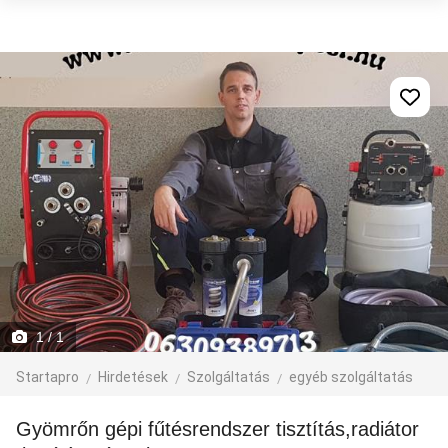
1
/ 1
Startapro
Hirdetések
Szolgáltatás
egyéb szolgáltatás
Gyömrőn gépi fűtésrendszer tisztítás,radiátor