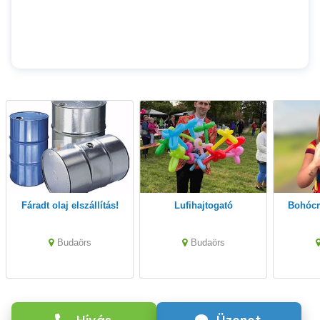
Fáradt olaj elszállítás!
Lufihajtogató
Bohóc
Budaörs
Budaörs