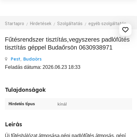
Startapro
Hirdetések
Szolgáltatás
egyéb szolgáltatás
Fűtésrendszer tisztítás,vegyszeres padlófűtés
tisztítás géppel Budaőrsön 0630938971
Pest
,
Budaörs
Feladás dátuma: 2026.06.23 18:33
Tulajdonságok
Hirdetés típus
kínál
Leírás
Új fűtéshálózat átmosása,gépi padlófűtés átmosás, gépí