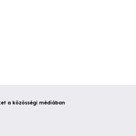
Miskolc
Miskolc
Miskolc
ket a közösségi médiában