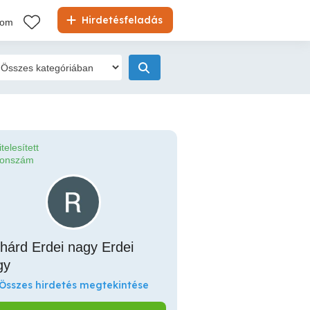
Hirdetésfeladás
kom
itelesített
fonszám
hárd Erdei nagy Erdei
gy
Összes hirdetés megtekintése