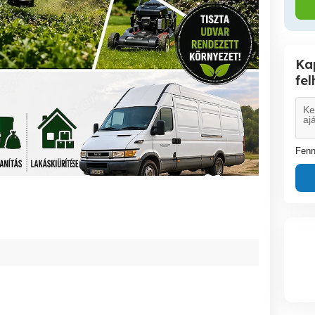
Ka
fe
Fenn