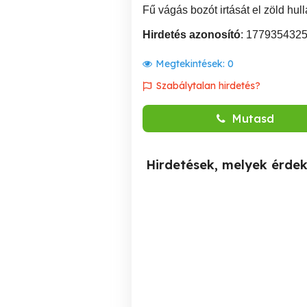
Fű vágás bozót irtását el zöld hull
Hirdetés azonosító
: 177935432
Megtekintések:
0
Szabálytalan hirdetés?
Mutasd
Hirdetések, melyek érde
Napelem,Infrafűtés,Fűtőfilm,Fűtőszönyeg,Fűtőpanel,Klíma=
Étrend-kiegészítő termék,
fűtés megtakarítás és még
20% árengedmény