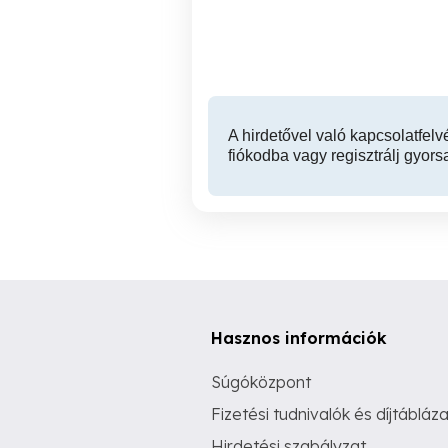
Miskolc
A hirdetővel való kapcsolatfelv
fiókodba vagy regisztrálj gyors
Hasznos információk
Súgóközpont
Fizetési tudnivalók és díjtábláza
Hirdetési szabályzat