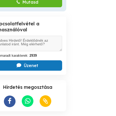
Mutasd
pcsolatfelvétel a
lhasználóval
maradt karakterek:
2939
Üzenet
Hirdetés megosztása