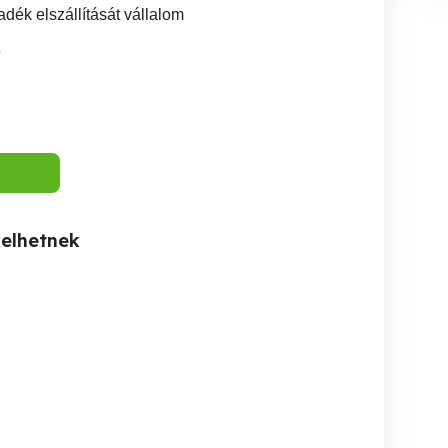
adék elszállítását vállalom
5
kelhetnek
Dugulás elhárítás, lefolyó
Folyadék töltés, kiszerelés,
illóolaj, vegyszerek,
tisztítás, Miskolc és
bé
fertőtlenítő szerek,
környéke