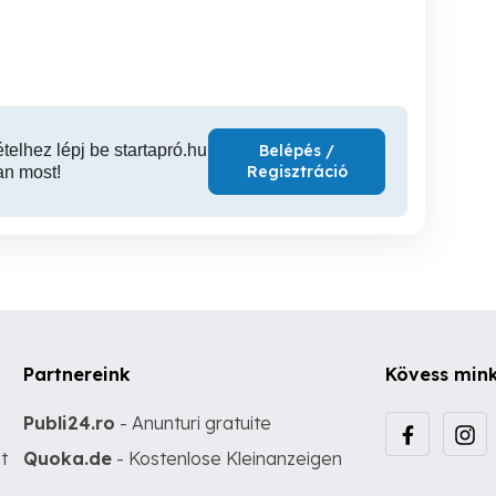
bérmunka kiszerelés
Miskolc
Miskolc
ételhez lépj be startapró.hu
Belépés /
Regisztráció
an most!
Partnereink
Kövess min
Publi24.ro
- Anunturi gratuite
t
Quoka.de
- Kostenlose Kleinanzeigen