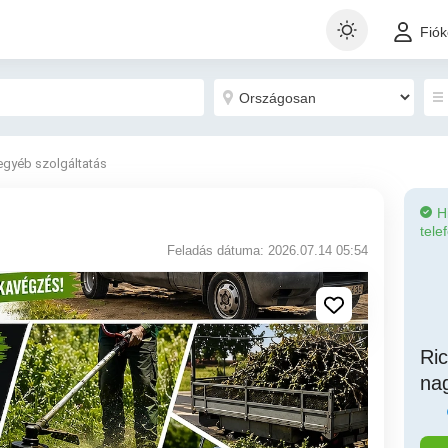
Fió
egyéb szolgáltatás
H
tele
Feladás dátuma: 2026.07.14 05:54
Ric
na