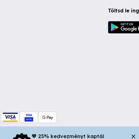
Töltsd le i
💖 25% kedvezményt kaptál