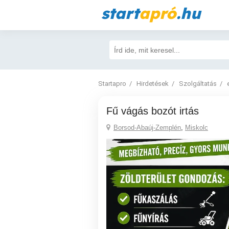
start
apró
.hu
Startapro
Hirdetések
Szolgáltatás
Fű vágás bozót irtás
Borsod-Abaúj-Zemplén
,
Miskolc