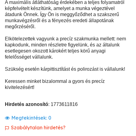
A maximális átláthatóság érdekében a teljes folyamatról
képfelvételt készítünk, amelyet a munka végeztével
átadunk Önnek. Így Ön is meggyőződhet a szakszerű
munkavégzésről és a fényezés eredeti állapotának
megőrzéséről.
Elkötelezettek vagyunk a precíz szakmunka mellett: nem
kapkodunk, minden részletre figyelünk, és az általunk
esetlegesen okozott károkért teljes körű anyagi
felelősséget vállalunk.
Szükség esetén kárpittisztítást és polirozást is vállalunk!
Keressen minket bizalommal a gyors és precíz
kivitelezésért!
Hirdetés azonosító
: 1773611816
Megtekintések:
0
Szabálytalan hirdetés?