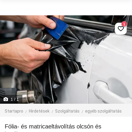
1
1
/ 1
Startapro
Hirdetések
Szolgáltatás
egyéb szolgáltatás
Fólia- és matricaeltávolítás olcsón és