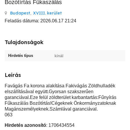
Bozótírtás Fűkaszálás
Budapest
,
XVIII. kerület
Feladás dátuma: 2026.06.17 21:24
Tulajdonságok
Hirdetés típus
kínál
Leírás
Favágás Fa korona alakítása Fakivágás Zöldhulladék
elszállításával együtt.Gyorsan szakszerűen
garanciával.Eze felül zöldterület karbantartás:Fűnyírás
Fűkaszálás Bozótírtás!Cégeknek Önkormányzatoknak
Magánszemélyeknek.Számlával garanciával.
063
Hirdetés azonosító
: 1706434554