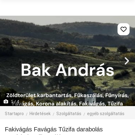
1
/ 4
Startapro
Hirdetések
Szolgáltatás
egyéb szolgáltatás
Fakivágás Favágás Tűzifa darabolás