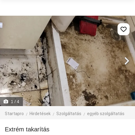
1
/ 4
Startapro
Hirdetések
Szolgáltatás
egyéb szolgáltatás
Extrém takarítás