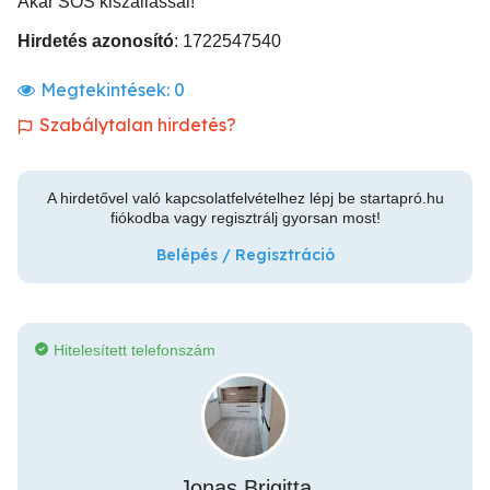
Akár SOS kiszállással!
Hirdetés azonosító
: 1722547540
Megtekintések:
0
Szabálytalan hirdetés?
A hirdetővel való kapcsolatfelvételhez lépj be startapró.hu
fiókodba vagy regisztrálj gyorsan most!
Belépés / Regisztráció
Hitelesített telefonszám
Jonas Brigitta