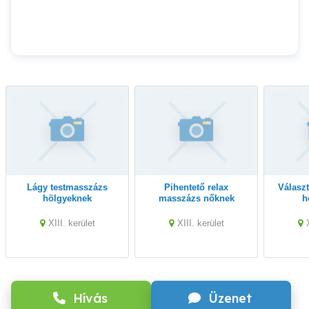
Lágy testmasszázs
Pihentető relax
Választható masszázs
hölgyeknek
masszázs nőknek
h
XIII. kerület
XIII. kerület
Hívás
Üzenet