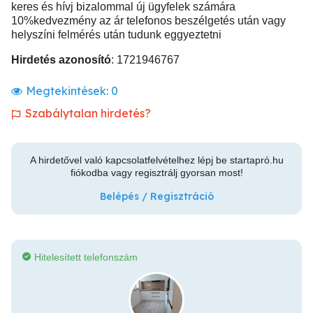
keres és hívj bizalommal új ügyfelek számára
10%kedvezmény az ár telefonos beszélgetés után vagy
helyszíni felmérés után tudunk eggyeztetni
Hirdetés azonosító
: 1721946767
Megtekintések:
0
Szabálytalan hirdetés?
A hirdetővel való kapcsolatfelvételhez lépj be startapró.hu
fiókodba vagy regisztrálj gyorsan most!
Belépés / Regisztráció
Hitelesített telefonszám