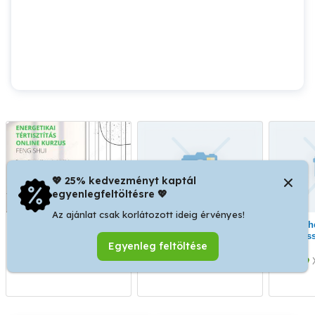
💖 25% kedvezményt kaptál
egyenlegfeltöltésre 💖
Az ajánlat csak korlátozott ideig érvényes!
Ne keményen dolgozz
Választható masszázs
Pihentető relax
hanem okosan,
högyeknek
mass
Egyenleg feltöltése
szabadon!
I. kerület
XIII. kerület