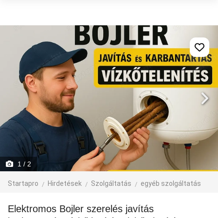
1
/ 2
Startapro
Hirdetések
Szolgáltatás
egyéb szolgáltatás
Elektromos Bojler szerelés javítás