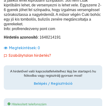
a játékot lehet kipróbálni színpadon. Sőt nem csak
kipróbálni lehet, de versenyezni is lehet vele. Egyszerre 2-
6 gyerek jöhet fel színpadra, hogy izgalmas versengéssel
szórakoztassa a nagyérdeműt. A műsor végén Cuki bohóc
egy jó kis tombolós, bulizós zenére megtáncoltatja a
gyerekeket.
Info: profirendezveny pont com
Hirdetés azonosító
: 1648214191
Megtekintések:
0
Szabálytalan hirdetés?
A hirdetővel való kapcsolatfelvételhez lépj be startapró.hu
fiókodba vagy regisztrálj gyorsan most!
Belépés / Regisztráció
Hitelesített telefonszám