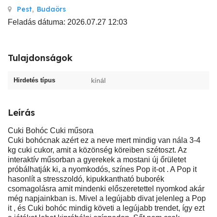
Pest
,
Budaörs
Feladás dátuma: 2026.07.27 12:03
Tulajdonságok
Hirdetés típus
kínál
Leírás
Cuki Bohóc Cuki műsora
Cuki bohócnak azért ez a neve mert mindig van nála 3-4
kg cuki cukor, amit a közönség köreiben szétoszt. Az
interaktív műsorban a gyerekek a mostani új őrületet
próbálhatják ki, a nyomkodós, színes Pop it-ot . A Pop it
hasonlít a stresszoldó, kipukkantható buborék
csomagolásra amit mindenki előszeretettel nyomkod akár
még napjainkban is. Mivel a legújabb divat jelenleg a Pop
it , és Cuki bohóc mindig követi a legújabb trendet, így ezt