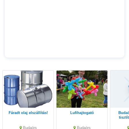
Fáradt olaj elszállítás!
Lufihajtogató
Budaörs padlófűtés
tiszt
átmosá
mosás
Budaörs
Budaörs