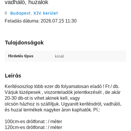
vadháló, huzalok
Budapest
,
XIV. kerület
Feladás dátuma: 2026.07.15 11:30
Tulajdonságok
Hirdetés típus
kínál
Leírás
Kerítésoszlop több ezer db folyamatosan eladó ! Ft / db.
Várjuk tüzépesek , viszonteladók jelentkezését , de akár
20-30 db-ot is vihet akinek kell, vagy
olcsón házhoz is szállítjuk. Ugyanitt kerítésdrót, vadháló,
és huzal termékek nagyker áron kaphatók. Pl.:
100cm-es drótfonat : / méter
120cm-es drótfonat : / méter