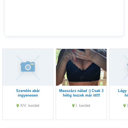
Szerelés akár
Masszázs nálad :) Csak 3
Lágy testmasszázs
ingyenesen
hétig leszek már itt!!!
h
XIV. kerület
I. kerület