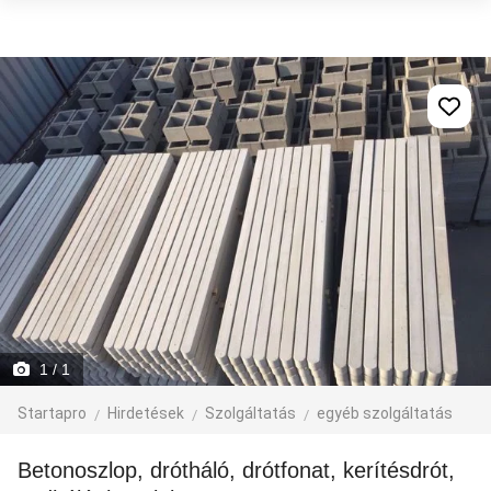
1
/ 1
Startapro
Hirdetések
Szolgáltatás
egyéb szolgáltatás
Betonoszlop, drótháló, drótfonat, kerítésdrót,