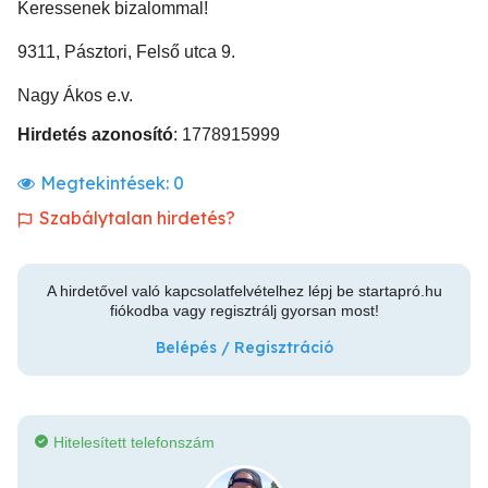
Keressenek bizalommal!
9311, Pásztori, Felső utca 9.
Nagy Ákos e.v.
Hirdetés azonosító
: 1778915999
Megtekintések:
0
Szabálytalan hirdetés?
A hirdetővel való kapcsolatfelvételhez lépj be startapró.hu
fiókodba vagy regisztrálj gyorsan most!
Belépés / Regisztráció
Hitelesített telefonszám