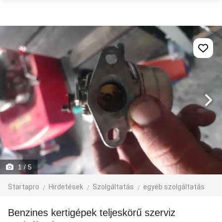
1
/ 5
Startapro
Hirdetések
Szolgáltatás
egyéb szolgáltatás
Benzines kertigépek teljeskörű szerviz