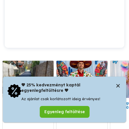
💖 25% kedvezményt kaptál
egyenlegfeltöltésre 💖
Az ajánlat csak korlátozott ideig érvényes!
Aszfaltozás Győr és
Gyerekműsor
Pillangó Gyerekműsor
környéke!
gyereknapra és
300
Egyenleg feltöltése
rendezvényre
Győr
Győr