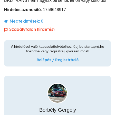
BRBTRANS nem hagylak ott sehol, itthon vagy külföldön!
Hirdetés azonosító
: 1759648917
Megtekintések:
0
Szabálytalan hirdetés?
A hirdetővel való kapcsolatfelvételhez lépj be startapró.hu
fiókodba vagy regisztrálj gyorsan most!
Belépés / Regisztráció
Borbély Gergely