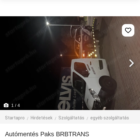
1
/ 4
Startapro
Hirdetések
Szolgáltatás
egyéb szolgáltatás
Autómentés Paks BRBTRANS