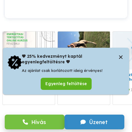
💖 25% kedvezményt kaptál
egyenlegfeltöltésre 💖
Az ajánlat csak korlátozott ideig érvényes!
Ne keményen dolgozz
Tevegelési lehetőség!
Választható masszázs
hanem okosan,
h
Egyenleg feltöltése
szabadon!
I. kerület
Tatabánya
Hívás
Üzenet