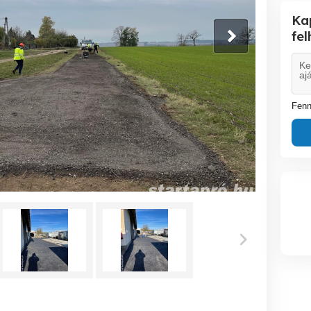
Ka
fe
Fenn