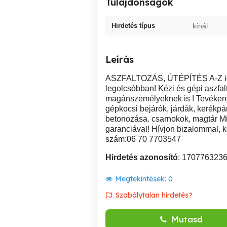
Tulajdonságok
Hirdetés típus
kínál
Leírás
ASZFALTOZÁS, ÚTÉPÍTÉS A-Z ig m
legolcsóbban! Kézi és gépi aszfa
magánszemélyeknek is ! Tevékenys
gépkocsi bejárók, járdák, kerékpá
betonozása. csarnokok, magtár Min
garanciával! Hívjon bizalommal, 
szám:06 70 7703547
Hirdetés azonosító
: 170776323
Megtekintések:
0
Szabálytalan hirdetés?
Mutasd