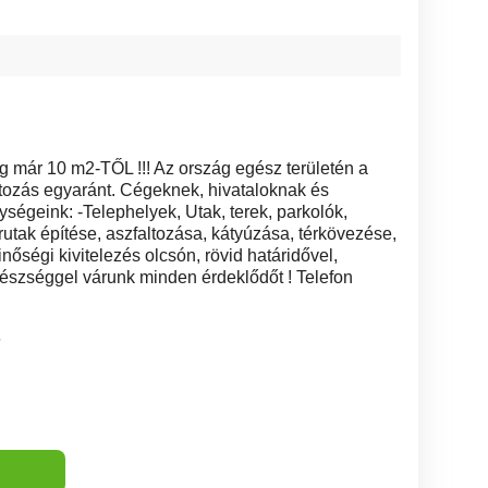
ár 10 m2-TŐL !!! Az ország egész területén a
ltozás egyaránt. Cégeknek, hivataloknak és
égeink: -Telephelyek, Utak, terek, parkolók,
rutak építése, aszfaltozása, kátyúzása, térkövezése,
őségi kivitelezés olcsón, rövid határidővel,
készséggel várunk minden érdeklődőt ! Telefon
6