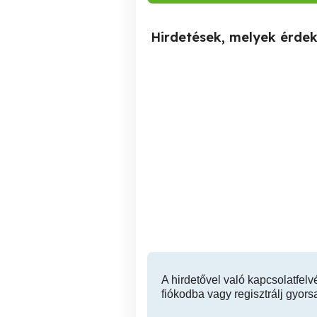
Hirdetések, melyek érde
Masszázs nálad :)
Egészséges
I. kerület
A hirdetővel való kapcsolatfelv
fiókodba vagy regisztrálj gyors