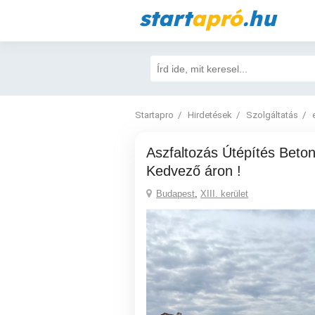
start
apró
.hu
Startapro
Hirdetések
Szolgáltatás
Aszfaltozás Útépítés Betonozás Térkövezés
Kedvező áron !
Budapest
,
XIII. kerület