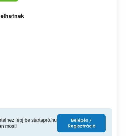
kelhetnek
 Életmód
Független ingatlan
sit
Tanácsadás
tanácsadó!
Várom.hivasod !!
V. kerület
VIII. kerület
VII
ételhez lépj be startapró.hu
Belépés /
Regisztráció
an most!