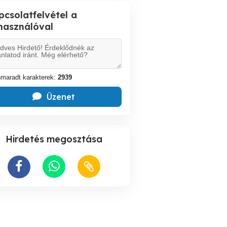
pcsolatfelvétel a
lhasználóval
maradt karakterek:
2939
Üzenet
Hirdetés megosztása