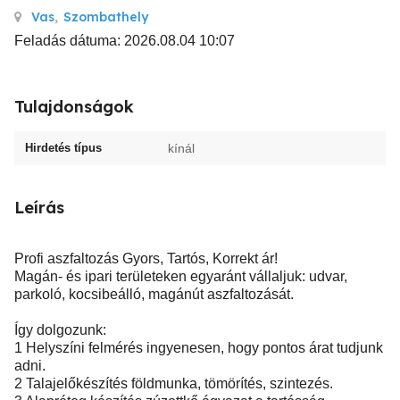
Vas
,
Szombathely
Feladás dátuma: 2026.08.04 10:07
Tulajdonságok
Hirdetés típus
kínál
Leírás
Profi aszfaltozás Gyors, Tartós, Korrekt ár!
Magán- és ipari területeken egyaránt vállaljuk: udvar,
parkoló, kocsibeálló, magánút aszfaltozását.
Így dolgozunk:
1 Helyszíni felmérés ingyenesen, hogy pontos árat tudjunk
adni.
2 Talajelőkészítés földmunka, tömörítés, szintezés.