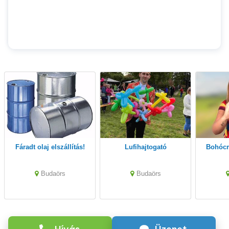
Fáradt olaj elszállítás!
Lufihajtogató
Bohóc
Budaörs
Budaörs