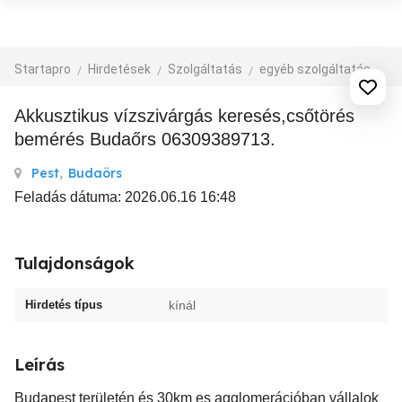
Startapro
Hirdetések
Szolgáltatás
egyéb szolgáltatás
Akkusztikus vízszivárgás keresés,csőtörés
bemérés Budaőrs 06309389713.
Pest
,
Budaörs
Feladás dátuma: 2026.06.16 16:48
Tulajdonságok
Hirdetés típus
kínál
Leírás
Budapest területén és 30km es agglomerációban vállalok