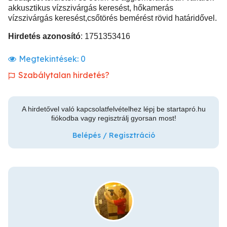
akkusztikus vízszivárgás keresést, hőkamerás
vízszivárgás keresést,csőtörés bemérést rövid határidővel.
Hirdetés azonosító
: 1751353416
Megtekintések:
0
Szabálytalan hirdetés?
A hirdetővel való kapcsolatfelvételhez lépj be startapró.hu
fiókodba vagy regisztrálj gyorsan most!
Belépés / Regisztráció