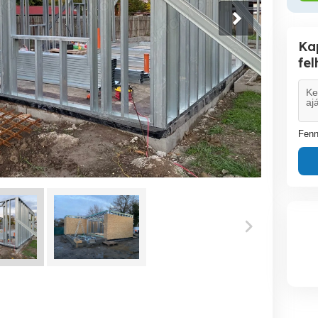
Ka
fe
Fenn