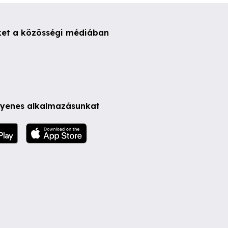
ket a közösségi médiában
ngyenes alkalmazásunkat