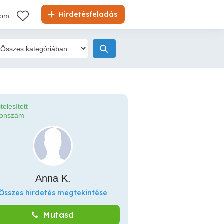
Hirdetésfeladás
kom
itelesített
fonszám
Anna K.
Összes hirdetés megtekintése
Mutasd