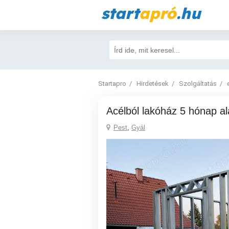
start
apró
.hu
Startapro
Hirdetések
Szolgáltatás
Acélból lakóház 5 hónap al
Pest
,
Gyál