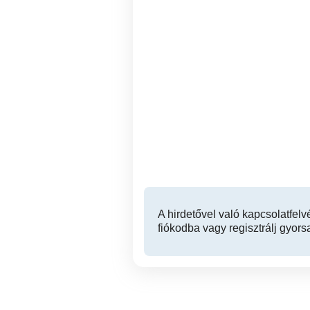
Gabona felvásárlás
As
Gyál
A hirdetővel való kapcsolatfelv
fiókodba vagy regisztrálj gyors