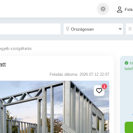
Fió
egyéb szolgáltatás
H
att
tele
Feladás dátuma: 2026.07.12 22:07
1