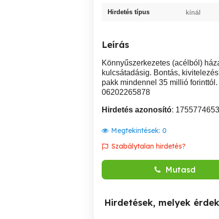
Hirdetés típus
kínál
Leírás
Könnyűszerkezetes (acélból) házak
kulcsátadásig. Bontás, kivitelezé
pakk mindennel 35 millió forinttól
06202265878
Hirdetés azonosító
: 175577465
Megtekintések:
0
Szabálytalan hirdetés?
Mutasd
Hirdetések, melyek érde