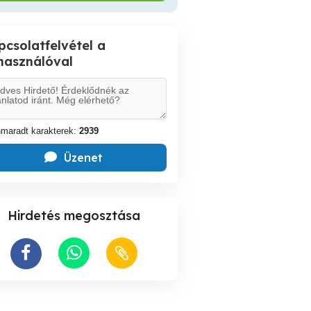
pcsolatfelvétel a
lhasználóval
maradt karakterek:
2939
Üzenet
Hirdetés megosztása