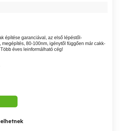
 építése garanciával, az első lépéstől-
s, megépítés, 80-100nm, igénytől függően már cakk-
. Több éves leinformálható cég!
3
kelhetnek