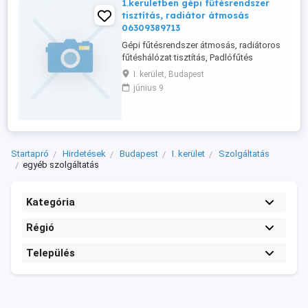
1.kerületben gépi fűtésrendszer
tisztítás, radiátor átmosás
06309389713
Gépi fűtésrendszer átmosás, radiátoros
fűtéshálózat tisztítás, Padlófűtés
átmosás,vegyszeres fűtésrendszer
I. kerület, Budapest
tisztítás
június 9
Startapró
Hirdetések
Budapest
I. kerület
Szolgáltatás
egyéb szolgáltatás
Kategória
Régió
Település