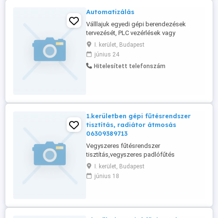
Automatizálás
Válllajuk egyedi gépi berendezések
tervezését, PLC vezérlések vagy
mikrokontrolleres vezérlő rendszerek
I. kerület, Budapest
alkalmazásával, pneumatikával vagy
június 24
motoros hajtásokkal működő rendszerek
Hitelesített telefonszám
tervezését, kivitelezését, sok referenciával
rendelkező cégünkkel. Doppler-Net kft
www.dopplernet.hu.
1.kerületben gépi fűtésrendszer
tisztítás, radiátor átmosás
06309389713
Vegyszeres fűtésrendszer
tisztítás,vegyszeres padlófűtés
átmosásgépi vegyszeres fűtésrendszer
I. kerület, Budapest
átmosás.Kétféle géppel .
június 18