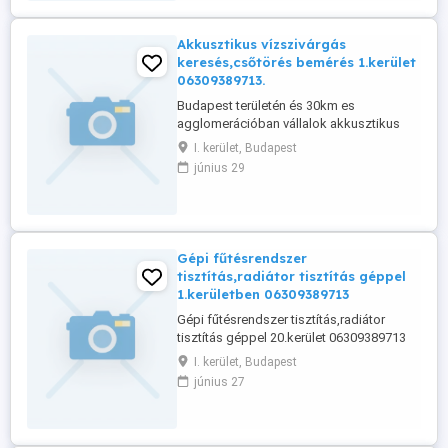
Akkusztikus vízszivárgás
keresés,csőtörés bemérés 1.kerület
06309389713.
Budapest területén és 30km es
agglomerációban vállalok akkusztikus
vízszivárgás keresést, hőkamerás
I. kerület, Budapest
vízszivárgás keresést,csőtörés bemérést
június 29
rövid határidővel.
Gépi fűtésrendszer
tisztítás,radiátor tisztítás géppel
1.kerületben 06309389713
Gépi fűtésrendszer tisztítás,radiátor
tisztítás géppel 20.kerület 06309389713
I. kerület, Budapest
június 27