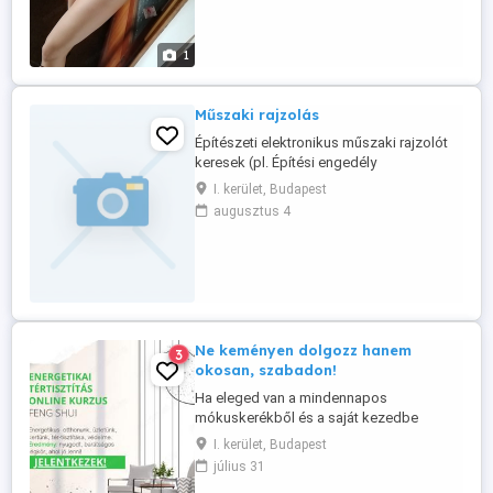
1
Műszaki rajzolás
Építészeti elektronikus műszaki rajzolót
keresek (pl. Építési engedély
I. kerület, Budapest
augusztus 4
Ne keményen dolgozz hanem
3
okosan, szabadon!
Ha eleged van a mindennapos
mókuskerékből és a saját kezedbe
szeretnéd venni a sorsod. Légy végre
I. kerület, Budapest
szabad! Mátrix Energiával kezelek, amit
július 31
Richard Bartlettöl tanultam meg a 4 napos