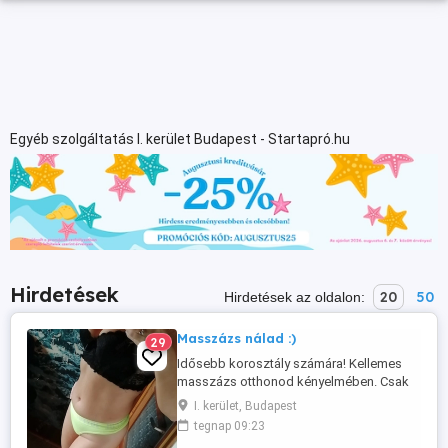
Egyéb szolgáltatás I. kerület Budapest - Startapró.hu
Hirdetések
20
50
Hirdetések az oldalon:
Masszázs nálad :)
29
Idősebb korosztály számára! Kellemes
masszázs otthonod kényelmében. Csak
is kizárólag olyan hölgy és úr írjon, aki
I. kerület, Budapest
ápolt, megbízható! Kamus, aberrált,
tegnap 09:23
bunkó alakok NE ÍRJANAK!!!