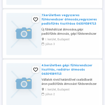
7.kerületben vegyszeres
fűtésrendszer átmosás,vegyszeres
padlófűtés tisztítása 06309389713
Új fűtéshálózat átmosása,gépi
padlófűtés átmosás, gépí fűtésrendszer
átmosás.Radiátoros fűtéshálózat
I. kerület, Budapest
tisztítás.
július 3
4.kerületben gépi fűtésrendszer
tisztítás, radiátor átmosás
06309389713
Vállalok rövid határidővel családbarát
áron padlófűtés átmosást fűtésrendszer
tisztítást géppel.
I. kerület, Budapest
július 2