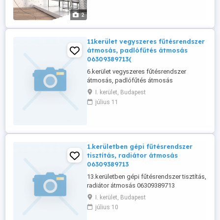
Németországban tartott tanfolyamán.
Ismered biztos a 2 könyvét amit
2
Magyarországon is sokan olvastak.
Távban is nagyon jól ...
11kerület vegyszeres fűtésrendszer
átmosás, padlófűtés átmosás
06309389713(
6.kerület vegyszeres fűtésrendszer
átmosás, padlófűtés átmosás
06309389713()
I. kerület, Budapest
július 11
1.kerületben gépi fűtésrendszer
tisztítás, radiátor átmosás
06309389713
13.kerületben gépi fűtésrendszer tisztítás,
radiátor átmosás 06309389713
I. kerület, Budapest
július 10