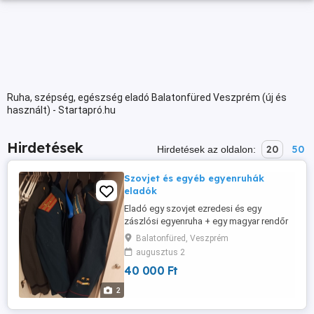
Ruha, szépség, egészség eladó Balatonfüred Veszprém (új és
használt) - Startapró.hu
Hirdetések
20
50
Hirdetések az oldalon:
Szovjet és egyéb egyenruhák
eladók
Eladó egy szovjet ezredesi és egy
zászlósi egyenruha + egy magyar rendőr
alhadnagyi és egy GI Joe egyenruha.
Balatonfüred, Veszprém
Egyben elvihető Balatonfüredről 40.000
augusztus 2
Forintért.
40 000 Ft
2