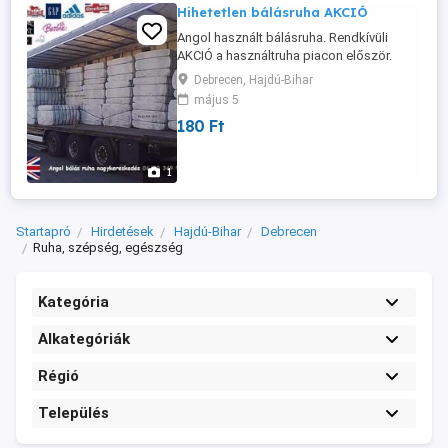
Hihetetlen bálásruha AKCIÓ
Angol használt bálásruha. Rendkívüli
AKCIÓ a használtruha piacon először.
Most minden Originál nagy bálához -10,
Debrecen, Hajdú-Bihar
-20, -30%-os kedvezménnyel juthat hozzá!
május 5
Díjtalan kiszállítást biztosítunk az ország
180 Ft
egész területén hétvégén is. Kérje akciós
árlistánkat.
angolbala@gmail.com
Illetve
látogasson el a www.angolbala.hupont.hu
1
...
Startapró
Hirdetések
Hajdú-Bihar
Debrecen
Ruha, szépség, egészség
Kategória
Alkategóriák
Régió
Település