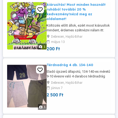
kiárusítás! Most minden használt
ruhából további 20 %
kedvezmény!nézd meg az
oldalamat!
Költözés előtt állok, ezért most kiárusítok
mindent, érdemes szétnézni nálam itt:
http://www.zsibvasar.hu/?
Debrecen, Hajdú-Bihar
op=art_list&u=61039 Ezen oldalon
május 13
láthatod az értékeléseimet is illetve még
1
200 Ft
másik két oldalon is fent vagyok, más
termékek is vannak:
http://gardrobcsere.hu/bionita82-60066
http://www.licit ...
Térdnadrág 4 db. 134-140
Eladó újszerű állapotú, 134-140-es méretű
9-10 évesre való 4 darabos térdnadrág
csomag. Az ár fix.Csere nem
Debrecen, Hajdú-Bihar
érdekel.Debrecenben címhelyen
június 7
személyesen átvehető.Postai csak
2 500 Ft
előreutalással a postai díjszabásnak
megfelelően.
3