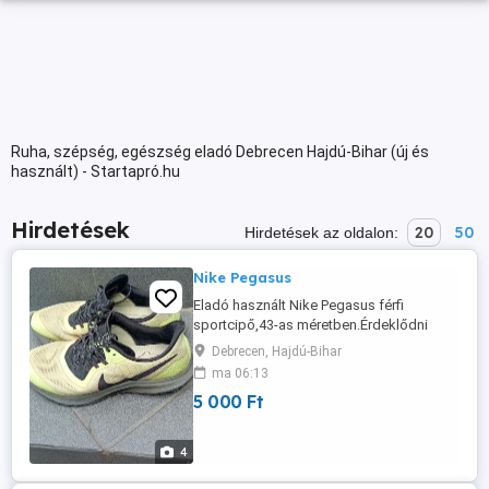
Ruha, szépség, egészség eladó Debrecen Hajdú-Bihar (új és
használt) - Startapró.hu
Hirdetések
20
50
Hirdetések az oldalon:
Nike Pegasus
Eladó használt Nike Pegasus férfi
sportcipő,43-as méretben.Érdeklődni
üzenetben.
Debrecen, Hajdú-Bihar
ma 06:13
5 000 Ft
4