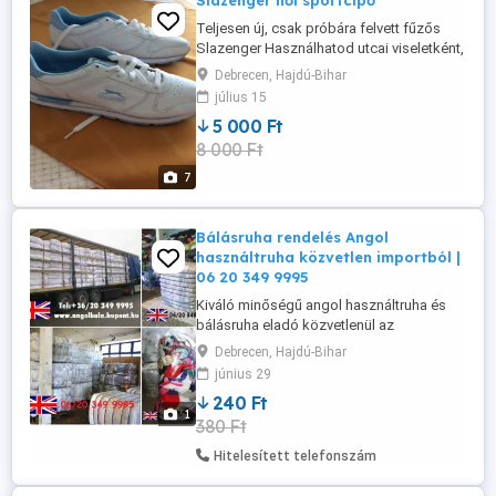
Slazenger női sportcipő
Teljesen új, csak próbára felvett fűzős
Slazenger Használhatod utcai viseletként,
de sportolhatsz is benne. A sportcipő
Debrecen, Hajdú-Bihar
alapdarab a ruhatárunkban. A színe: fehér
július 15
Mérete:41
5 000 Ft
8 000 Ft
7
Bálásruha rendelés Angol
használtruha közvetlen importból |
06 20 349 9995
Kiváló minőségű angol használtruha és
bálásruha eladó közvetlenül az
importőrtől, referenciával. Többféle
Debrecen, Hajdú-Bihar
szezonális bála közül választhat,
június 29
mindegyik originál, bontatlan, friss
240 Ft
gyűjtésből való, tele divatos és márkás
1
380 Ft
ruhákkal. Az áruk nincsenek átválogatva,
az extra darabokat is tartalmazzák. Ízelítő
Hitelesített telefonszám
...