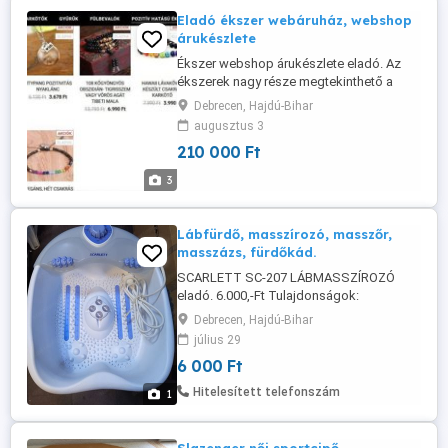
Eladó ékszer webáruház, webshop
árukészlete
Ékszer webshop árukészlete eladó. Az
ékszerek nagy része megtekinthető a
https: www.facebook.com vilagitok,
Debrecen, Hajdú-Bihar
Facebook oldalon. (Az árukészlet
augusztus 3
webshopban értékesített eladási értéke
210 000 Ft
1.3M Ft.) Az eladási ár 210.000 Ft. ami
tartalmazza az árukészletet, (kb. 300 db)
3
Facebook oldalt. Bővebb információ t ...
Lábfürdő, masszírozó, masszőr,
masszázs, fürdőkád.
SCARLETT SC-207 LÁBMASSZÍROZÓ
eladó. 6.000,-Ft Tulajdonságok:
Masszázs: Száraz rezgés, és vagy meleg
Debrecen, Hajdú-Bihar
fürdőmasszázs, vízbuborék masszázs. A
július 29
pezsgőfürdős masszírozó kád kedvező
6 000 Ft
hatással van talpára: serkenti a bőr
vérellátását. Javítja a vérkeringést. Lazítja
Hitelesített telefonszám
1
a feszült izmokat. Revitalizál és regenerál.
...