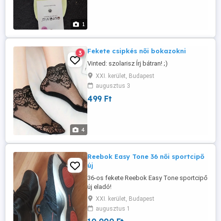
1
Fekete csipkés női bokazokni
3
Vinted: szolarisz Írj bátran! ;)
XXI. kerület, Budapest
augusztus 3
499 Ft
4
Reebok Easy Tone 36 női sportcipő
új
36-os fekete Reebok Easy Tone sportcipő
új eladó!
XXI. kerület, Budapest
augusztus 1