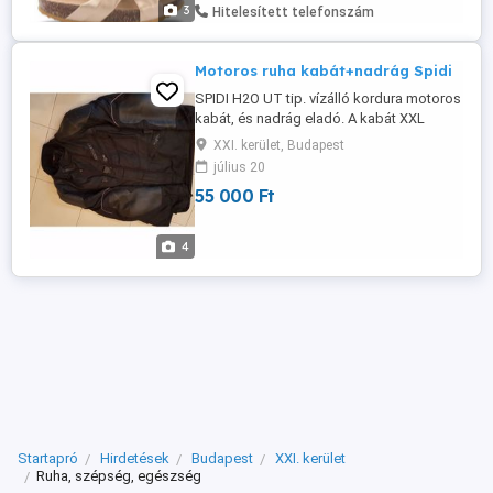
nap után.Ezek az alkalmi papucsok ...
3
Hitelesített telefonszám
Motoros ruha kabát+nadrág Spidi
SPIDI H2O UT tip. vízálló kordura motoros
kabát, és nadrág eladó. A kabát XXL
méretű, protektorokkal, kivehető termo
XXI. kerület, Budapest
bélése van. A könyökeinél valódi marha
július 20
bőr erősítésekkel. A hátában beépített
55 000 Ft
bukósisak tartó "púp" is van. A nadrág XL
méretű, 100cm derék, 110cm hosszú,
szintén kivehető termo béléssel ...
4
Startapró
Hirdetések
Budapest
XXI. kerület
Ruha, szépség, egészség