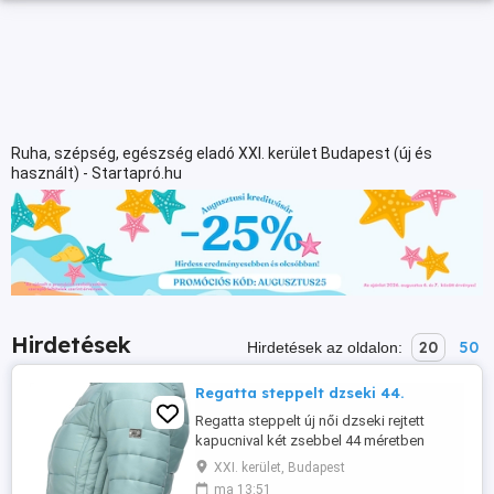
Ruha, szépség, egészség eladó XXI. kerület Budapest (új és
használt) - Startapró.hu
Hirdetések
20
50
Hirdetések az oldalon:
Regatta steppelt dzseki 44.
Regatta steppelt új női dzseki rejtett
kapucnival két zsebbel 44 méretben
türkizes kékes színben.
XXI. kerület, Budapest
ma 13:51