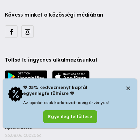
Kövess minket a közösségi médiában
Töltsd le ingyenes alkalmazásunkat
💖 25% kedvezményt kaptál
egyenlegfeltöltésre 💖
Az ajánlat csak korlátozott ideig érvényes!
© 2026 Startapró S.R.L. | Bulevardul Dacia nr 34, Oradea
Egyenleg feltöltése
410346, Romania | Tax ID: RO44483373 -
Ingyenes
Apróhirdetés
26.08.06.c0c206c