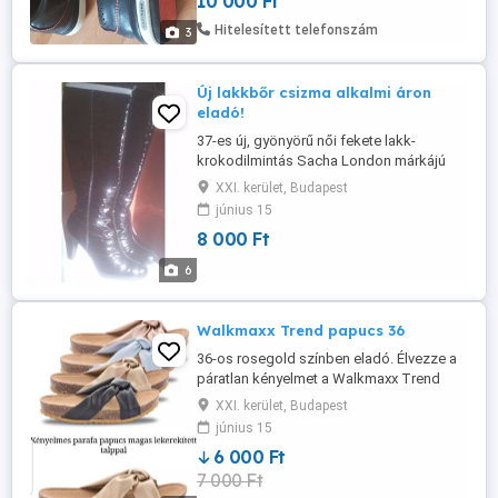
10 000 Ft
Hitelesített telefonszám
3
Új lakkbőr csizma alkalmi áron
eladó!
37-es új, gyönyörű női fekete lakk-
krokodilmintás Sacha London márkájú
elegáns csizma dobozában hatodáron
XXI. kerület, Budapest
eladó!Sarok:9 cm.Sarok felett
június 15
márkajelzéssel ellátott fém betéttel.
8 000 Ft
Cippzár:37 cm.Szár felső körmérete: 37
cm-egy gumis résszel betoldva.
6
Walkmaxx Trend papucs 36
36-os rosegold színben eladó. Élvezze a
páratlan kényelmet a Walkmaxx Trend
papucsokkal! Kényelmes, divatos és
XXI. kerület, Budapest
funkcionális, ismerős, lekerekített talppal
június 15
a kiváló támogatásért és biztonságért
6 000 Ft
járás közben. Nincs több fájdalom,
7 000 Ft
fáradtság vagy duzzadt láb egy hosszú