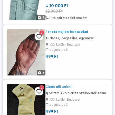
10 000 Ft
12 000 Ft
5
Hitelesített telefonszám
Fekete nejlon bokazokni
1
15 denes, üvegszálas, egy méret.
XXI. kerület, Budapest
augusztus 5
499 Ft
3
Cicás női zokni
1
Írj bátran! ;) Zöld cicás szálkeverék zokni.
XXI. kerület, Budapest
augusztus 3
499 Ft