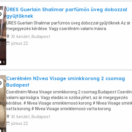
ÜRES Guerlain Shalimar parfümös üveg dobozzal
gyűjtőknek
ÜRES Guerlain Shalimar parfümös üveg dobozzal gyűjtőknek Az ár
megegyezés kérdése. Vagy cserélném valami másra.
XI. kerület, Budapest
június 22
1
Cserélném NIvea Visage sminkkorong 2 csomag
Budapest
Cserélném NIvea Visage sminkkorong 2 csomag Budapest Cserél
valami apróságra. Vagy eladás is szóba jöhet, az ár megegyezés
kérdése. # NIvea Visage sminklemosó korong # NIvea Visage smin
vatta korong # NIvea Visage sminklemosó vatta korong
XI. kerület, Budapest
június 22
1