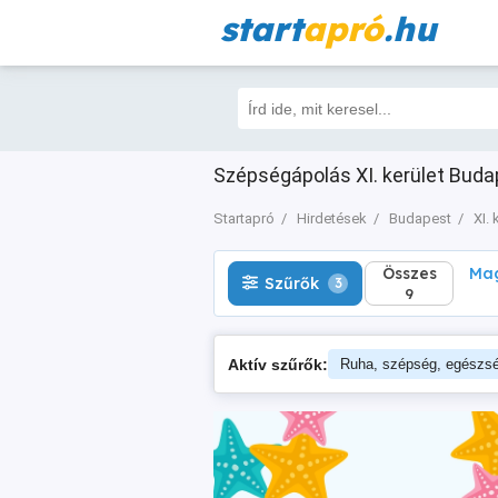
start
apró
.hu
Összes
Magá
Szűrők
3
9
Szépségápolás XI. kerület Buda
Startapró
Hirdetések
Budapest
XI. 
Összes
Mag
Szűrők
3
9
Aktív szűrők:
Ruha, szépség, egészs