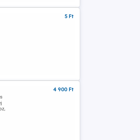
5 Ft
4 900 Ft
os
j
oz,