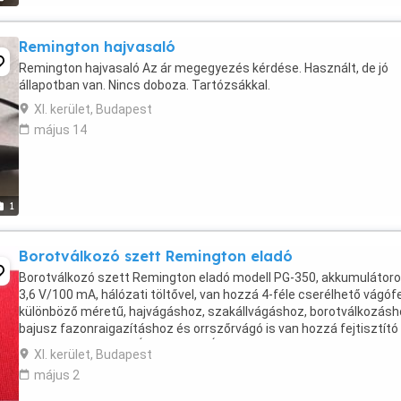
Remington hajvasaló
Remington hajvasaló Az ár megegyezés kérdése. Használt, de jó
állapotban van. Nincs doboza. Tartózsákkal.
XI. kerület, Budapest
május 14
1
Borotválkozó szett Remington eladó
Borotválkozó szett Remington eladó modell PG-350, akkumulátor
3,6 V/100 mA, hálózati töltővel, van hozzá 4-féle cserélhető vágófe
különböző méretű, hajvágáshoz, szakállvágáshoz, borotválkozásh
bajusz fazonraigazításhoz és orrszőrvágó is van hozzá fejtisztító
ecsettel, vadonatúj. Ára: 4 900 Ft Érdeklődni: ...
XI. kerület, Budapest
május 2