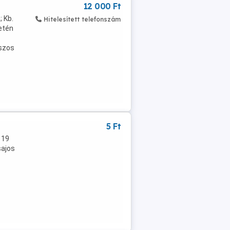
12 000 Ft
 Kb.
Hitelesített telefonszám
etén
szos
5 Ft
 19
sajos