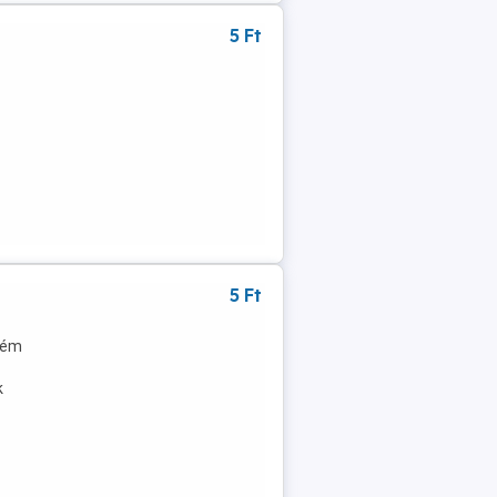
5 Ft
5 Ft
ném
k