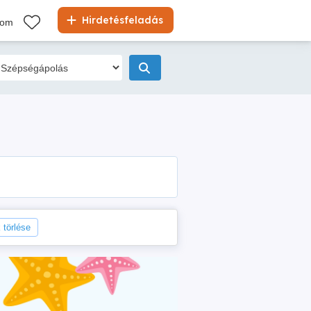
Hirdetésfeladás
kom
 törlése