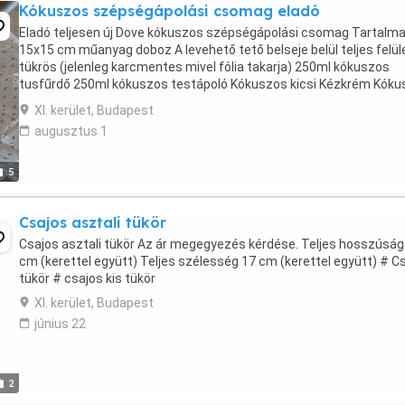
Kókuszos szépségápolási csomag eladó
Eladó teljesen új Dove kókuszos szépségápolási csomag Tartalma;
15x15 cm műanyag doboz A levehető tető belseje belül teljes felül
tükrös (jelenleg karcmentes mivel fólia takarja) 250ml kókuszos
tusfűrdő 250ml kókuszos testápoló Kókuszos kicsi Kézkrém Kóku
dezodor szemre tehető pamut f nyellenző ...
XI. kerület, Budapest
augusztus 1
5
Csajos asztali tükör
Csajos asztali tükör Az ár megegyezés kérdése. Teljes hosszúság
cm (kerettel együtt) Teljes szélesség 17 cm (kerettel együtt) # C
tükör # csajos kis tükör
XI. kerület, Budapest
június 22
2