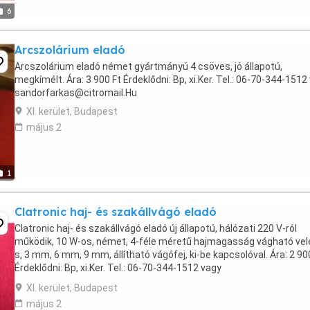
6
Arcszolárium eladó
Arcszolárium eladó német gyártmányú 4 csöves, jó állapotú,
megkímélt. Ára: 3 900 Ft Érdeklődni: Bp, xi.Ker. Tel.: 06-70-344-1512
sandorfarkas@citromail.Hu
XI. kerület, Budapest
május 2
1
Clatronic haj- és szakállvágó eladó
Clatronic haj- és szakállvágó eladó új állapotú, hálózati 220 V-ról
működik, 10 W-os, német, 4-féle méretű hajmagasság vágható vele
s, 3 mm, 6 mm, 9 mm, állítható vágófej, ki-be kapcsolóval. Ára: 2 90
Érdeklődni: Bp, xi.Ker. Tel.: 06-70-344-1512 vagy
sandorfarkas@citromail.Hu
XI. kerület, Budapest
május 2