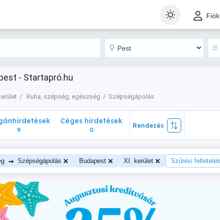
nhirdetések
Céges hirdetések
Rendezés
Fió
9
0
pest - Startapró.hu
kerület
Ruha, szépség, egészség
Szépségápolás
ánhirdetések
Céges hirdetések
Rendezés
9
0
→
ég
Szépségápolás
Budapest
XI. kerület
Szűrési feltételek