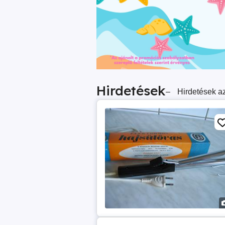
Hirdetések
–
Hirdetések az