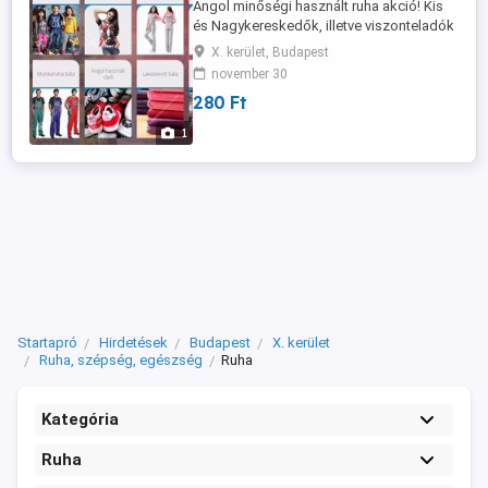
Angol minőségi használt ruha akció! Kis
és Nagykereskedők, illetve viszonteladók
figyelem!!! Originált és válogatott
X. kerület, Budapest
termékek a legjobb minőségben, a
november 30
legjobb áron! Válogatott, vállfás ruházat
280 Ft
garantált minőségben! Extra bálás ruhák
50kg-os kiszerelésben! Krém
1
használtruha Originált zsákokban! Cipő, ...
Startapró
Hirdetések
Budapest
X. kerület
Ruha, szépség, egészség
Ruha
Kategória
Ruha