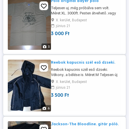
Poló original Bayer póló
Teljesen uj..még próbálva sem volt.
Méret:XL. 3000ft. Pesten átvehető..vagy
GLS..
X. kerület, Budapest
június 21
3 000 Ft
3
Reebok kapucnis szél eső dzseki.
Reebok kapucnis szél eső dzseki.
Vékony...a bélése is. Méret:M Teljesen új
állapotú 3500ft. Pesten átvehető..vagy
X. kerület, Budapest
GLS.
június 21
3 500 Ft
6
Jackson-The Bloodline. gitár póló.