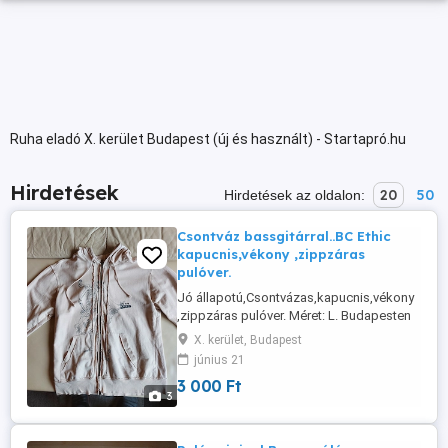
Ruha eladó X. kerület Budapest (új és használt) - Startapró.hu
Hirdetések
20
50
Hirdetések az oldalon:
Csontváz bassgitárral..BC Ethic
kapucnis,vékony ,zippzáras
pulóver.
Jó állapotú,Csontvázas,kapucnis,vékony
,zippzáras pulóver. Méret: L. Budapesten
átvehető..Vagy GLs
X. kerület, Budapest
június 21
3 000 Ft
3