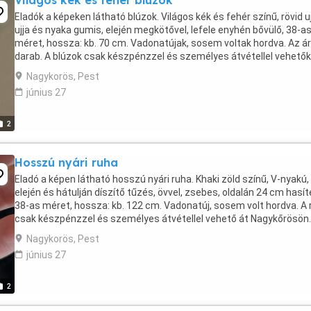
Világos kék és fehér blúzok
Eladók a képeken látható blúzok. Világos kék és fehér színű, rövid uj
ujja és nyaka gumis, elején megkötővel, lefele enyhén bővülő, 38-a
méret, hossza: kb. 70 cm. Vadonatújak, sosem voltak hordva. Az ár
darab. A blúzok csak készpénzzel és személyes átvétellel vehetők
Nagykőrösön. Nem postázom ...
Nagykorös, Pest
június 27
2
Hosszú nyári ruha
Eladó a képen látható hosszú nyári ruha. Khaki zöld színű, V-nyakú,
elején és hátulján díszítő tűzés, övvel, zsebes, oldalán 24 cm hasít
38-as méret, hossza: kb. 122 cm. Vadonatúj, sosem volt hordva. A 
csak készpénzzel és személyes átvétellel vehető át Nagykőrösön.
Nem postázom!
Nagykorös, Pest
június 27
2