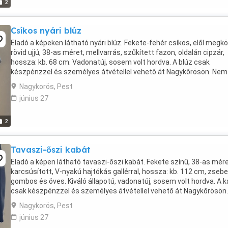
2
Csíkos nyári blúz
Eladó a képeken látható nyári blúz. Fekete-fehér csíkos, elől megkö
rövid ujjú, 38-as méret, mellvarrás, szűkített fazon, oldalán cipzár,
hossza: kb. 68 cm. Vadonatúj, sosem volt hordva. A blúz csak
készpénzzel és személyes átvétellel vehető át Nagykőrösön. Nem
postázom!
Nagykorös, Pest
június 27
2
Tavaszi-őszi kabát
Eladó a képen látható tavaszi-őszi kabát. Fekete színű, 38-as mére
karcsúsított, V-nyakú hajtókás gallérral, hossza: kb. 112 cm, zsebe
gombos és öves. Kiváló állapotú, vadonatúj, sosem volt hordva. A 
csak készpénzzel és személyes átvétellel vehető át Nagykőrösön.
Nem postázom!
Nagykorös, Pest
június 27