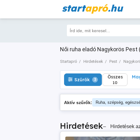
start
apró
.hu
Összes
Magá
Szűrők
3
10
Női ruha eladó Nagykorös Pest (
Startapró
Hirdetések
Pest
Nagykor
Összes
Mag
Szűrők
3
10
Aktív szűrők:
Ruha, szépség, egészs
Hirdetések
–
Hirdetések az