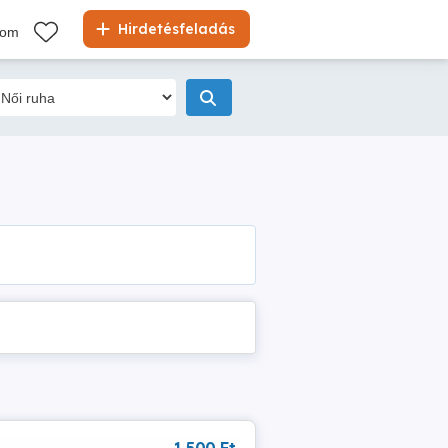
Hirdetésfeladás
kom