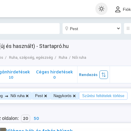
nhirdetések
Céges hirdetések
Rendezés
Fió
10
0
új és használt) - Startapró.hu
ös
Ruha, szépség, egészség
Ruha
Női ruha
ánhirdetések
Céges hirdetések
Rendezés
10
0
→
ég
Női ruha
Pest
Nagykorös
Szűrési feltételek törlése
 oldalon:
20
50