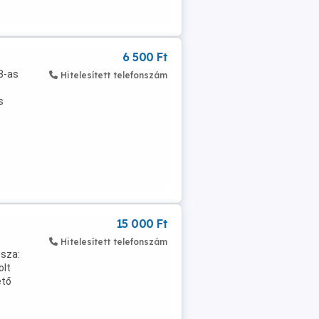
6 500 Ft
38-as
Hitelesített telefonszám
s
15 000 Ft
Hitelesített telefonszám
ssza:
olt
ető