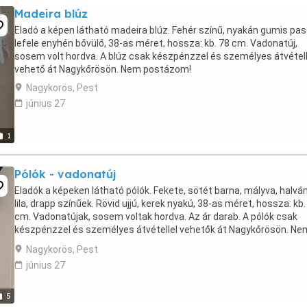
Madeira blúz
Eladó a képen látható madeira blúz. Fehér színű, nyakán gumis pas
lefele enyhén bővülő, 38-as méret, hossza: kb. 78 cm. Vadonatúj,
sosem volt hordva. A blúz csak készpénzzel és személyes átvétell
vehető át Nagykőrösön. Nem postázom!
Nagykorös, Pest
június 27
1
Pólók - vadonatúj
Eladók a képeken látható pólók. Fekete, sötét barna, mályva, halvá
lila, drapp színűek. Rövid ujjú, kerek nyakú, 38-as méret, hossza: kb.
cm. Vadonatújak, sosem voltak hordva. Az ár darab. A pólók csak
készpénzzel és személyes átvétellel vehetők át Nagykőrösön. Ne
postázom!
Nagykorös, Pest
június 27
5