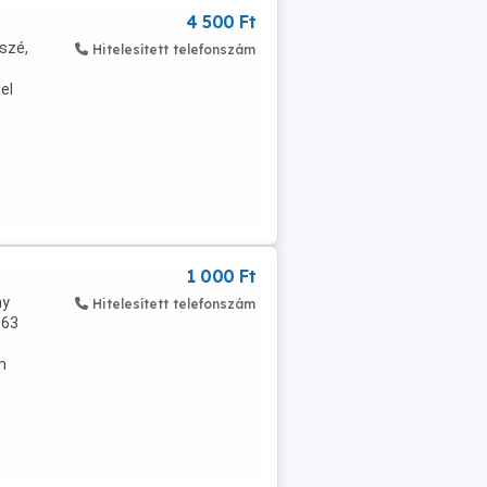
4 500 Ft
szé,
Hitelesített telefonszám
el
1 000 Ft
ny
Hitelesített telefonszám
 63
m