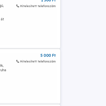
1 500 Ft
jú,
Hitelesített telefonszám
s
 át
5 000 Ft
Hitelesített telefonszám
ék,
ruha