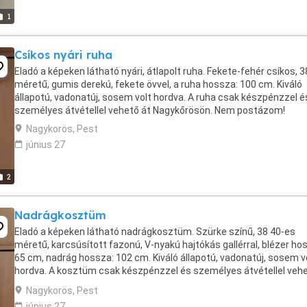
1
Csíkos nyári ruha
Eladó a képeken látható nyári, átlapolt ruha. Fekete-fehér csíkos, 
méretű, gumis derekú, fekete övvel, a ruha hossza: 100 cm. Kiváló
állapotú, vadonatúj, sosem volt hordva. A ruha csak készpénzzel é
személyes átvétellel vehető át Nagykőrösön. Nem postázom!
Nagykorös, Pest
június 27
2
Nadrágkosztüm
Eladó a képeken látható nadrágkosztüm. Szürke színű, 38 40-es
méretű, karcsúsított fazonú, V-nyakú hajtókás gallérral, blézer ho
65 cm, nadrág hossza: 102 cm. Kiváló állapotú, vadonatúj, sosem v
hordva. A kosztüm csak készpénzzel és személyes átvétellel veh
át Nagykőrösön. Nem postázom!
Nagykorös, Pest
június 27