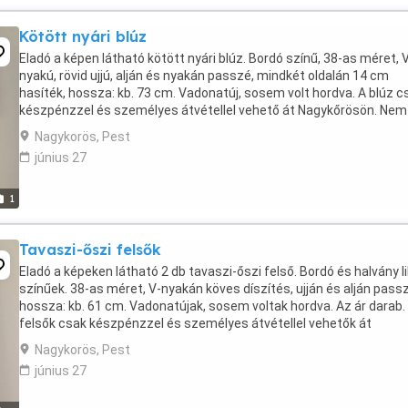
Kötött nyári blúz
Eladó a képen látható kötött nyári blúz. Bordó színű, 38-as méret, 
nyakú, rövid ujjú, alján és nyakán passzé, mindkét oldalán 14 cm
hasíték, hossza: kb. 73 cm. Vadonatúj, sosem volt hordva. A blúz c
készpénzzel és személyes átvétellel vehető át Nagykőrösön. Nem
postázom!
Nagykorös, Pest
június 27
1
Tavaszi-őszi felsők
Eladó a képeken látható 2 db tavaszi-őszi felső. Bordó és halvány li
színűek. 38-as méret, V-nyakán köves díszítés, ujján és alján pass
hossza: kb. 61 cm. Vadonatújak, sosem voltak hordva. Az ár darab.
felsők csak készpénzzel és személyes átvétellel vehetők át
Nagykőrösön. Nem postázom!
Nagykorös, Pest
június 27