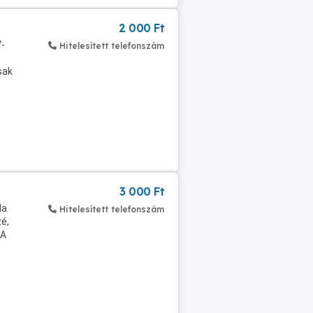
2 000 Ft
V-
Hitelesített telefonszám
sak
3 000 Ft
la
Hitelesített telefonszám
zé,
 A