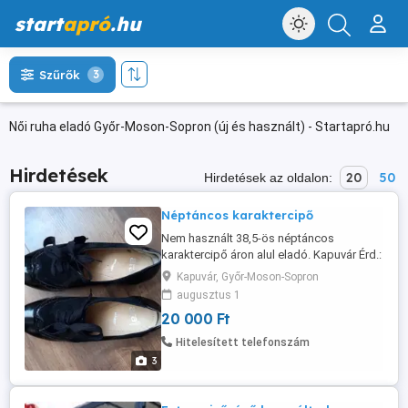
start
apró
.hu
Szűrők
3
Női ruha eladó Győr-Moson-Sopron (új és használt) - Startapró.hu
Hirdetések
20
50
Hirdetések az oldalon:
Néptáncos karaktercipő
Nem használt 38,5-ös néptáncos
karaktercipő áron alul eladó. Kapuvár Érd.:
306560102
Kapuvár, Győr-Moson-Sopron
augusztus 1
20 000 Ft
Hitelesített telefonszám
3