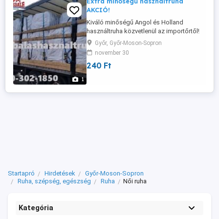
Extra minőségű használtruha
AKCIÓ!
Kiváló minőségű Angol és Holland
használtruha közvetlenül az importőrtől!
Eredeti bontatlan bálákban, aktuális
Győr, Győr-Moson-Sopron
szezonnak megfelelően, friss gyűjtésből!
november 30
Kínálatunk széleskörű, árukészletünk
240 Ft
hetente frissül. Áraink verhetetlenek a
hazai használtruha piacon! Ha most
1
vásárol bármely Angol nagybála közül ...
Startapró
Hirdetések
Győr-Moson-Sopron
Ruha, szépség, egészség
Ruha
Női ruha
Kategória