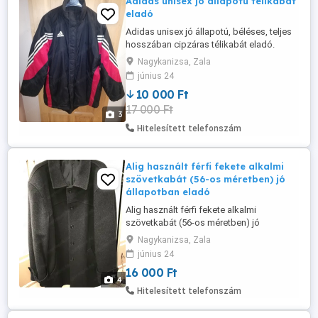
Adidas unisex jó állapotú télikabát
eladó
Adidas unisex jó állapotú, béléses, teljes
hosszában cipzáras télikabát eladó.
Méret: 42-44. Kb. 185-190 cm magas
Nagykanizsa, Zala
embereknek ideális méret. Anyaga: 100 %
június 24
polyamid. Ár: 10000 Ft. Átvehető
10 000 Ft
Nagykanizsán.
17 000 Ft
3
Hitelesített telefonszám
Alig használt férfi fekete alkalmi
szövetkabát (56-os méretben) jó
állapotban eladó
Alig használt férfi fekete alkalmi
szövetkabát (56-os méretben) jó
állapotban eladó. Tökéletes választás a
Nagykanizsa, Zala
hidegebb időkre, színházba, elegáns
június 24
rendezvényekre! Olasz termék és
16 000 Ft
minőség. Viselése kb. 180-195 cm magas
4
férfiak részére ajánlott. Ára: 16000 Ft.
Hitelesített telefonszám
Átvehető Nagykanizsán.