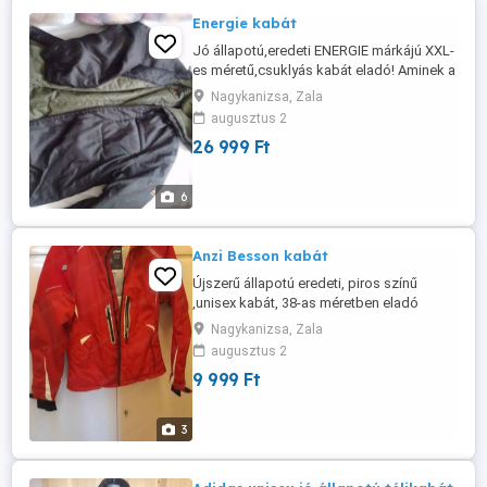
Energie kabát
Jó állapotú,eredeti ENERGIE márkájú XXL-
es méretű,csuklyás kabát eladó! Aminek a
bolti ára 56 000ft,de 26 999ft-ért adom!
Nagykanizsa, Zala
Postázom is!
augusztus 2
26 999 Ft
6
Anzi Besson kabát
Újszerű állapotú eredeti, piros színű
,unisex kabát, 38-as méretben eladó
,aminek az új ára 35 ezer ft volt és jelenleg
Nagykanizsa, Zala
9999ft-ért adom.! Postázom is.! Bármilyen
augusztus 2
ajánlatot meghallgatok.
9 999 Ft
3