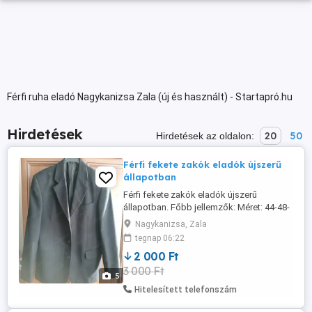
Férfi ruha eladó Nagykanizsa Zala (új és használt) - Startapró.hu
Hirdetések
20
50
Hirdetések az oldalon:
Férfi fekete zakók eladók újszerű
állapotban
Férfi fekete zakók eladók újszerű
állapotban. Főbb jellemzők: Méret: 44-48-
50 Anyagösszetétel: 70% poliészter, 30%
Nagykanizsa, Zala
viszkóz Magyar gyártmány Hibátlan
tegnap 06:22
állapot. Ár: 2000 Ft db. Átvehető
2 000 Ft
Nagykanizsán.
3 000 Ft
5
Hitelesített telefonszám