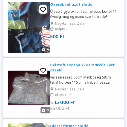
Gyerek ruházat eladó!
Újszerű gyerek ruházat fél éves kortól 11
évesig,meg egyezés szerint eladó!
Nadrágok,pólók,pulóverek,kabátok,ingek
Nagykanizsa, Zala
stb.....! Ugyan itt lábbelik és játékok is!
május 7
Postázom is!
500 Ft
9
Belstaff Crosby xl es Márkás Férfi
dzseki
vállszélesség 56cm Mellbőség 58cm
tehát körben 116 cm a kabát hossza
válltól 60cm derék bőség 56cm tehát
Nagykanizsa, Zala
körben 112cm csípő bőség 56cm tehát
október 12
körben 112cm Külső újhossz 50cm a
15 000 Ft
belső újhossz 46cm
25 000 Ft
9
Diesel farmer eladó!