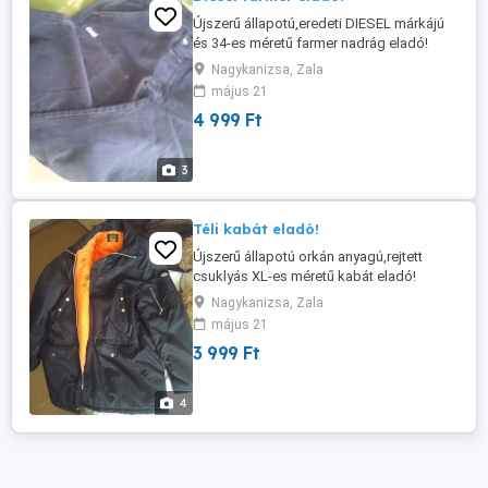
Újszerű állapotú,eredeti DIESEL márkájú
és 34-es méretű farmer nadrág eladó!
Aminek a bolti ára 20 000ft,de én 4999ft-
Nagykanizsa, Zala
ért adom! Postázom is!
május 21
4 999 Ft
3
Téli kabát eladó!
Újszerű állapotú orkán anyagú,rejtett
csuklyás XL-es méretű kabát eladó!
Aminek a bolti ára 15 000ft,de én 3999ft-
Nagykanizsa, Zala
ért adom! Postázom is!
május 21
3 999 Ft
4