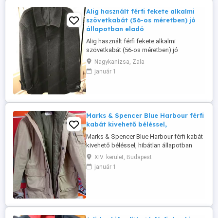
Alig használt férfi fekete alkalmi
szövetkabát (56-os méretben) jó
állapotban eladó
Alig használt férfi fekete alkalmi
szövetkabát (56-os méretben) jó
állapotban eladó. Tökéletes választás a
Nagykanizsa, Zala
hidegebb időkre, színházba, elegáns
január 1
rendezvényekre! Olasz termék és
minőség. Viselése kb. 180-195 cm magas
férfiak részére ajánlott. Ára: 16000 Ft.
Átvehető Nagykanizsán.
Marks & Spencer Blue Harbour férfi
kabát kivehető béléssel,
Marks & Spencer Blue Harbour férfi kabát
kivehető béléssel, hibátlan állapotban
Méret: M Ár:10000 Ft
XIV. kerület, Budapest
január 1