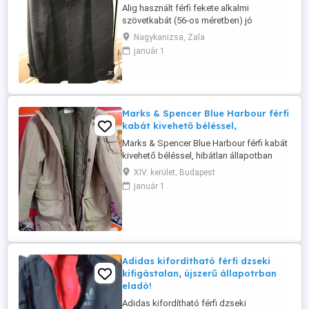
Alig használt férfi fekete alkalmi
szövetkabát (56-os méretben) jó
állapotban eladó. Tökéletes választás a
Nagykanizsa, Zala
hidegebb időkre, színházba, elegáns
január 1
rendezvényekre! Olasz termék és
minőség. Viselése kb. 180-195 cm magas
férfiak részére ajánlott. Ára: 16000 Ft.
Átvehető Nagykanizsán.
Marks & Spencer Blue Harbour férfi
kabát kivehető béléssel,
Marks & Spencer Blue Harbour férfi kabát
kivehető béléssel, hibátlan állapotban
Méret: M Ár:10000 Ft
XIV. kerület, Budapest
január 1
Adidas kifordítható férfi dzseki
kifigástalan, újszerű állapotrban
eladó!
Adidas kifordítható férfi dzseki