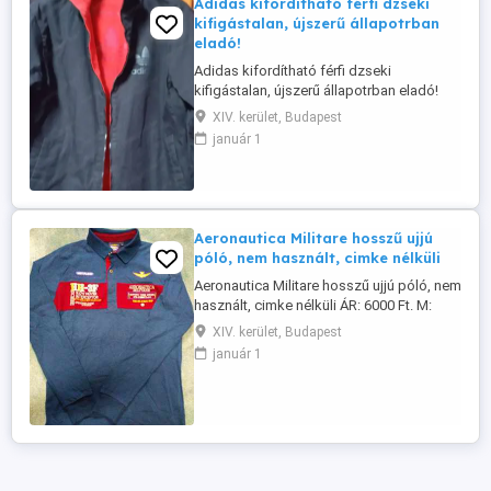
Adidas kifordítható férfi dzseki
kifigástalan, újszerű állapotrban
eladó!
Adidas kifordítható férfi dzseki
kifigástalan, újszerű állapotrban eladó!
XIV. kerület, Budapest
január 1
Aeronautica Militare hosszű ujjú
póló, nem használt, cimke nélküli
Aeronautica Militare hosszű ujjú póló, nem
használt, cimke nélküli ÁR: 6000 Ft. M:
06702966826
XIV. kerület, Budapest
január 1