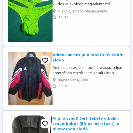
küldök.Miskolcon meg tekinthető
átvehető személyesen.Nem postázom
Miskolc, Borsod-Abaúj-Zemplén
autómatázok vagy viszem sehova.Csak
január 1
személyes átvétel lehetséges.Nézd még a
többi hirdetésemet is...
Adidas unisex jó állapotú télikabát
eladó
Adidas unisex jó állapotú, béléses, teljes
hosszában cipzáras télikabát eladó.
Méret: 42-44. Kb. 185-190 cm magas
Nagykanizsa, Zala
embereknek ideális méret. Anyaga: 100 %
január 1
polyamid. Ár: 10000 Ft. Átvehető
Nagykanizsán.
Alig használt férfi fekete alkalmi
szövetkabát (56-os méretben) jó
állapotban eladó