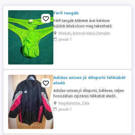
Férfi tangák
Férfi tangák.Méretet árat kérésre
küldök.Miskolcon meg tekinthető
átvehető személyesen.Nem postázom
Miskolc, Borsod-Abaúj-Zemplén
autómatázok vagy viszem sehova.Csak
január 1
személyes átvétel lehetséges.Nézd még a
többi hirdetésemet is...
Adidas unisex jó állapotú télikabát
eladó
Adidas unisex jó állapotú, béléses, teljes
hosszában cipzáras télikabát eladó.
Méret: 42-44. Kb. 185-190 cm magas
Nagykanizsa, Zala
embereknek ideális méret. Anyaga: 100 %
január 1
polyamid. Ár: 10000 Ft. Átvehető
Nagykanizsán.