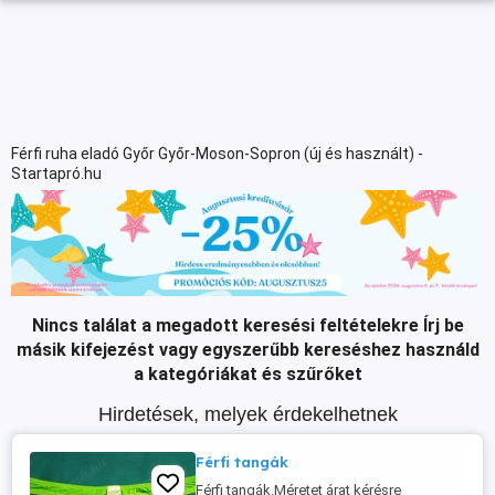
Férfi ruha eladó Győr Győr-Moson-Sopron (új és használt) -
Startapró.hu
Nincs találat a megadott keresési feltételekre
Írj be
másik kifejezést vagy egyszerűbb kereséshez használd
a kategóriákat és szűrőket
Hirdetések, melyek érdekelhetnek
Férfi tangák
Férfi tangák.Méretet árat kérésre