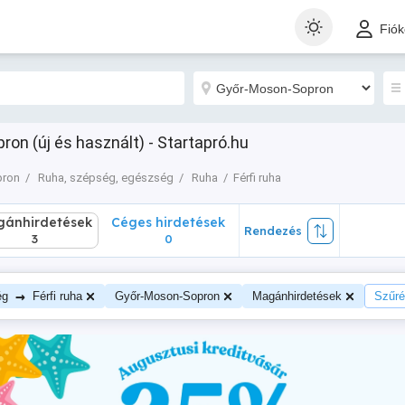
nhirdetések
Céges hirdetések
Rendezés
Fió
3
0
ron (új és használt) - Startapró.hu
pron
Ruha, szépség, egészség
Ruha
Férfi ruha
ánhirdetések
Céges hirdetések
Rendezés
3
0
→
ég
Férfi ruha
Győr-Moson-Sopron
Magánhirdetések
Szűrés