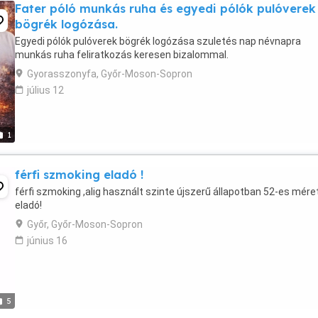
Fater póló munkás ruha és egyedi pólók pulóverek
bögrék logózása.
Egyedi pólók pulóverek bögrék logózása szuletés nap névnapra
munkás ruha feliratkozás keresen bizalommal.
Gyorasszonyfa, Győr-Moson-Sopron
július 12
1
férfi szmoking eladó !
férfi szmoking ,alig használt szinte újszerű állapotban 52-es mére
eladó!
Győr, Győr-Moson-Sopron
június 16
5