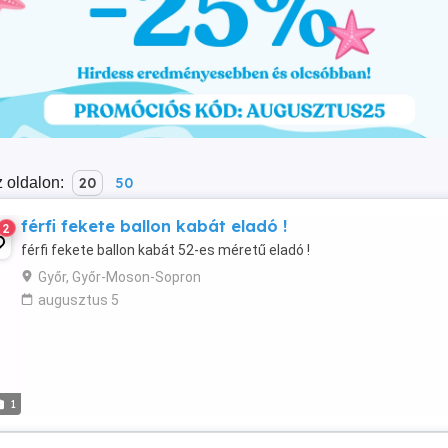
 oldalon:
20
50
férfi fekete ballon kabát eladó !
2
férfi fekete ballon kabát 52-es méretű eladó !
Győr, Győr-Moson-Sopron
augusztus 5
1