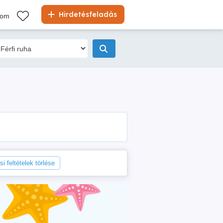
Hirdetésfeladás
kom
i feltételek törlése