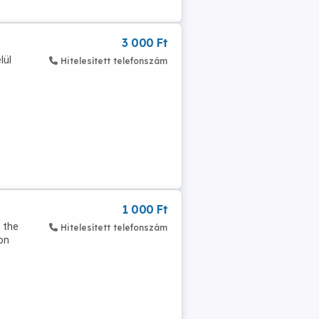
3 000 Ft
lül
Hitelesített telefonszám
1 000 Ft
 the
Hitelesített telefonszám
gon