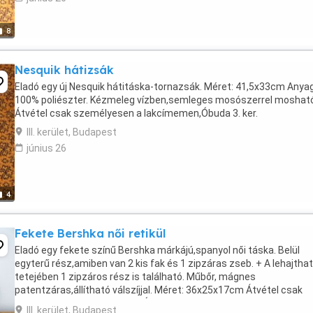
8
Nesquik hátizsák
Eladó egy új Nesquik hátitáska-tornazsák. Méret: 41,5x33cm Anya
100% poliészter. Kézmeleg vízben,semleges mosószerrel mosható
Átvétel csak személyesen a lakcímemen,Óbuda 3. ker.
III. kerület, Budapest
június 26
4
Fekete Bershka női retikül
Eladó egy fekete színű Bershka márkájú,spanyol női táska. Belül
egyterű rész,amiben van 2 kis fak és 1 zipzáras zseb. + A lehajtha
tetejében 1 zipzáros rész is található. Műbőr, mágnes
patentzáras,állítható válszíjjal. Méret: 36x25x17cm Átvétel csak
személyesen a lakcímemen,Óbuda 3. ker.
III. kerület, Budapest