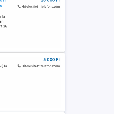
0ft
28 000 Ft
s
Hitelesített telefonszám
 ki
men
ft 36
3 000 Ft
íj is
Hitelesített telefonszám