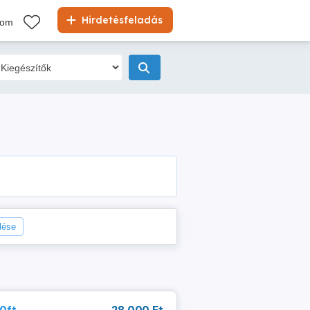
Hirdetésfeladás
kom
rlése