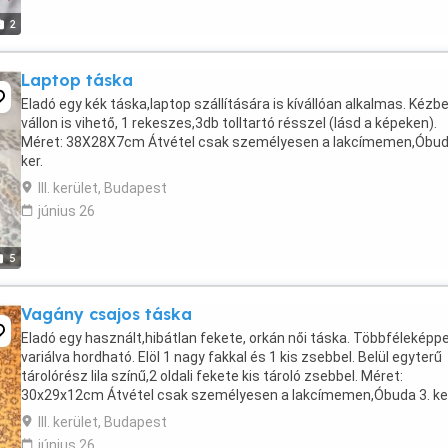
2
Laptop táska
Eladó egy kék táska,laptop szállítására is kívállóan alkalmas. Kézb
vállon is vihető, 1 rekeszes,3db tolltartó résszel (lásd a képeken).
Méret: 38X28X7cm Átvétel csak személyesen a lakcímemen,Óbud
ker.
III. kerület, Budapest
június 26
5
Vagány csajos táska
Eladó egy használt,hibátlan fekete, orkán női táska. Többféleképp
variálva hordható. Elöl 1 nagy fakkal és 1 kis zsebbel. Belül egyterű
tárolórész lila színű,2 oldali fekete kis tároló zsebbel. Méret:
30x29x12cm Átvétel csak személyesen a lakcímemen,Óbuda 3. ker
III. kerület, Budapest
június 26