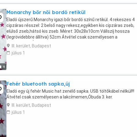
Monarchy bőr női bordó retikül
Eladó újszerű Monarchy igazi bőr bordó színű retikül. 4 rekeszes 4
cipzáras résszel: 2 belső nagy rekesz,egyikben kis cipzáras zseb,
elülső zseb,hátsó kis zseb. Méret: 30x28x10cm Vállszíj hossza
(legrövidebbre állítva) 52cm Átvétel csak személyesen a
lakcímemen,Óbuda 3. ker.
III. kerület, Budapest
július 1
6
Fehér bluetooth sapka,új
Eladó egy új fehér Music hat zenélő sapka. USB töltőkábel nélkül!!!
Átvétel csak személyesen a lakcímemen,Óbuda 3. ker.
III. kerület, Budapest
július 1