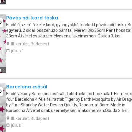
4
Pávás női kord táska
Eladó újszerű fekete kord, gyöngyökből kirakott pávás női táska. Be
egyterű, 2 oldali összehúzó pánttal. Méret: 39x35cm Pánt hossza:
38cm Átvétel csak személyesen a lakcímemen, Óbuda 3. ker.
III. kerület, Budapest
július 1
5
Barcelona csősál
Eladó vékony Barcelona csősál. Többfunkciós használat. Elements
four Barcelona 4 féle felirattal: Tiger by Earth Mosquito by Air Dra
by Fure Shark by Water Design Quality, Roscamat 3arm Made in
Barcelona Átvétel csak személyesen a lakcímemen,Óbuda 3. ker.
III. kerület, Budapest
július 1