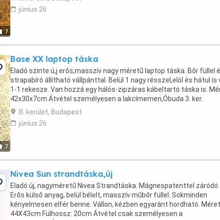
június 26
7
Base XX laptop táska
Eladó szinte ú,j erős,masszív nagy méretű laptop táska. Bőr füllel 
strapabíró állítható vállpánttal. Belül 1 nagy résszel,elöl és hátul is
1-1 rekesze. Van hozzá egy hálós-zipzáras kábeltartó táska is. Mé
42x30x7cm Átvétel személyesen a lakcímemen,Óbuda 3. ker.
III. kerület, Budapest
június 26
7
Nivea Sun strandtáska,új
Eladó új, nagyméretű Nivea Strandtáska. Mágnespatenttel záródó.
Erős külső anyag, belül bélelt, masszív műbőr füllel. Sokminden
kényelmesen elfér benne. Vállon, kézben egyaránt hordható. Méret
44X43cm Fülhossz: 20cm Átvétel csak személyesen a