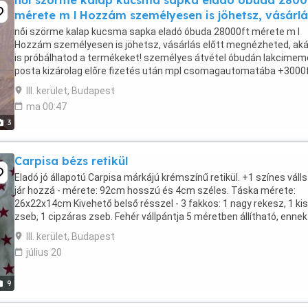
női szörme kalap kucsma sapka eladó óbuda 2800
mérete m l Hozzám személyesen is jöhetsz, vásárlá
női szörme kalap kucsma sapka eladó óbuda 28000ft mérete m l
Hozzám személyesen is jöhetsz, vásárlás előtt megnézheted, akár
is próbálhatod a termékeket! személyes átvétel óbudán lakcime
posta kizárolag előre fizetés után mpl csomagautomatába +3000
50 104 8272
III. kerület, Budapest
ma 00:47
3
Carpisa bézs retikül
Eladó jó állapotú Carpisa márkájú krémszínű retikül. +1 színes vállsz
jár hozzá - mérete: 92cm hosszú és 4cm széles. Táska mérete:
26x22x14cm Kivehető belső résszel - 3 fakkos: 1 nagy rekesz, 1 kis
zseb, 1 cipzáras zseb. Fehér vállpántja 5 méretben állítható, ennek
hossza a legkisebb állásban: ...
III. kerület, Budapest
július 20
9