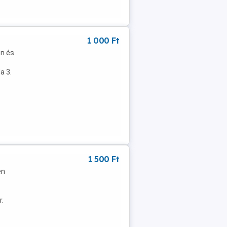
1 000 Ft
en és
a 3.
1 500 Ft
en
.