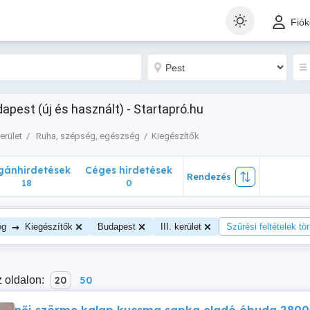
nhirdetések
Céges hirdetések
Rendezés
Fió
18
0
dapest (új és használt) - Startapró.hu
 kerület
Ruha, szépség, egészség
Kiegészítők
ánhirdetések
Céges hirdetések
Rendezés
18
0
→
ég
Kiegészítők
Budapest
III. kerület
Szűrési feltételek tö
 oldalon:
20
50