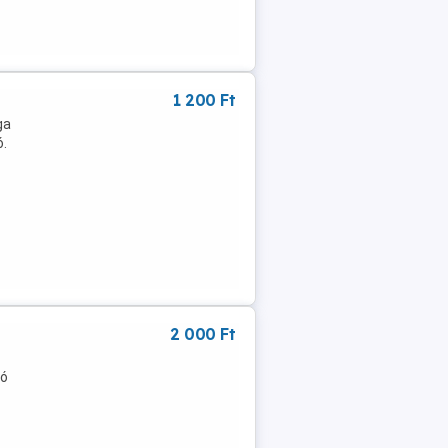
1 200 Ft
ga
.
2 000 Ft
tó