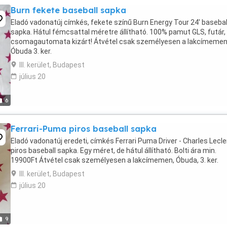
Burn fekete baseball sapka
Eladó vadonatúj címkés, fekete színű Burn Energy Tour 24' basebal
sapka. Hátul fémcsattal méretre állítható. 100% pamut GLS, futár,
csomagautomata kizárt! Átvétel csak személyesen a lakcímemen
Óbuda 3. ker.
III. kerület, Budapest
július 20
6
Ferrari-Puma piros baseball sapka
Eladó vadonatúj eredeti, címkés Ferrari Puma Driver - Charles Lecle
piros baseball sapka. Egy méret, de hátul állítható. Bolti ára min.
19900Ft Átvétel csak személyesen a lakcímemen, Óbuda, 3. ker.
III. kerület, Budapest
július 20
9