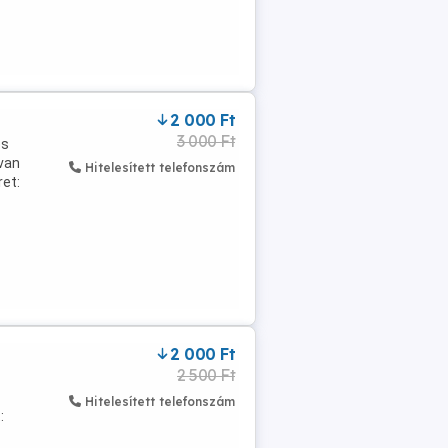
2 000 Ft
3 000 Ft
és
 van
Hitelesített telefonszám
ret:
2 000 Ft
2 500 Ft
Hitelesített telefonszám
: