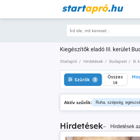
start
apró
.hu
Összes
Magá
Szűrők
3
18
Kiegészítők eladó III. kerület Bu
Startapró
Hirdetések
Budapest
III.
Összes
Mag
Szűrők
3
18
Aktív szűrők:
Ruha, szépség, egészs
Hirdetések
–
Hirdetések az