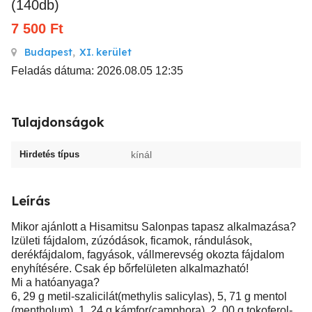
(140db)
7 500
Ft
Budapest
,
XI. kerület
Feladás dátuma: 2026.08.05 12:35
Tulajdonságok
Hirdetés típus
kínál
Leírás
Mikor ajánlott a Hisamitsu Salonpas tapasz alkalmazása?
Izületi fájdalom, zúzódások, ficamok, rándulások,
derékfájdalom, fagyások, vállmerevség okozta fájdalom
enyhítésére. Csak ép bőrfelületen alkalmazható!
Mi a hatóanyaga?
6, 29 g metil-szalicilát(methylis salicylas), 5, 71 g mentol
(mentholum), 1, 24 g kámfor(camphora), 2, 00 g tokoferol-