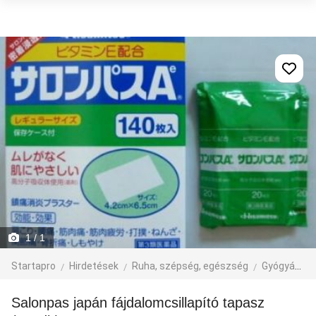
1
/ 1
Startapro
Hirdetések
Ruha, szépség, egészség
Gyógyászat
Salonpas japán fájdalomcsillapító tapasz