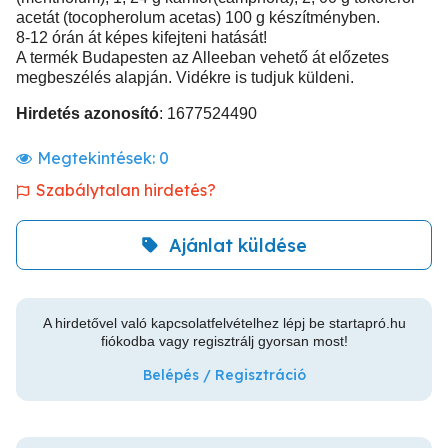
acetát (tocopherolum acetas) 100 g készítményben.
8-12 órán át képes kifejteni hatását!
A termék Budapesten az Alleeban vehető át előzetes
megbeszélés alapján. Vidékre is tudjuk küldeni.
Hirdetés azonosító
: 1677524490
Megtekintések:
0
Szabálytalan hirdetés?
Ajánlat küldése
A hirdetővel való kapcsolatfelvételhez lépj be startapró.hu
fiókodba vagy regisztrálj gyorsan most!
Belépés / Regisztráció