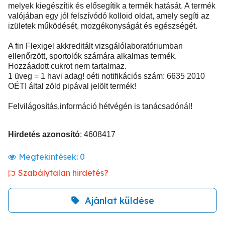
melyek kiegészítik és elősegítik a termék hatását. A termék
valójában egy jól felszívódó kolloid oldat, amely segíti az
izületek működését, mozgékonyságát és egészségét.
A fin Flexigel akkreditált vizsgálólaboratóriumban
ellenőrzött, sportolók számára alkalmas termék.
Hozzáadott cukrot nem tartalmaz.
1 üveg = 1 havi adag! oéti notifikációs szám: 6635 2010
OÉTI által zöld pipával jelölt termék!
Felvilágosítás,információ hétvégén is tanácsadónál!
Hirdetés azonosító
: 4608417
Megtekintések:
0
Szabálytalan hirdetés?
Ajánlat küldése