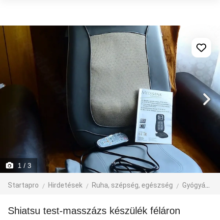
1
/ 3
Startapro
Hirdetések
Ruha, szépség, egészség
Gyógyászat
Shiatsu test-masszázs készülék féláron