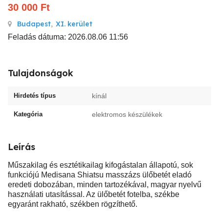
30 000
Ft
Budapest
,
XI. kerület
Feladás dátuma: 2026.08.06 11:56
Tulajdonságok
Hirdetés típus
kínál
Kategória
elektromos készülékek
Leírás
Műszakilag és esztétikailag kifogástalan állapotú, sok
funkciójú Medisana Shiatsu masszázs ülőbetét eladó
eredeti dobozában, minden tartozékával, magyar nyelvű
használati utasítással. Az ülőbetét fotelba, székbe
egyaránt rakható, székben rögzíthető.