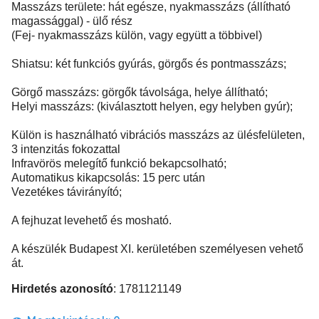
Masszázs területe: hát egésze, nyakmasszázs (állítható
magassággal) - ülő rész
(Fej- nyakmasszázs külön, vagy együtt a többivel)
Shiatsu: két funkciós gyúrás, görgős és pontmasszázs;
Görgő masszázs: görgők távolsága, helye állítható;
Helyi masszázs: (kiválasztott helyen, egy helyben gyúr);
Külön is használható vibrációs masszázs az ülésfelületen,
3 intenzitás fokozattal
Infravörös melegítő funkció bekapcsolható;
Automatikus kikapcsolás: 15 perc után
Vezetékes távirányító;
A fejhuzat levehető és mosható.
A készülék Budapest XI. kerületében személyesen vehető
át.
Hirdetés azonosító
: 1781121149