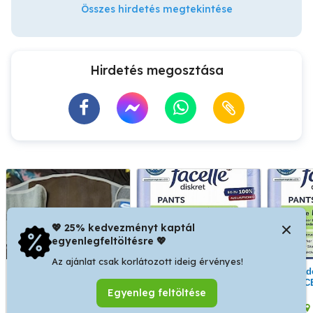
Összes hirdetés megtekintése
Hirdetés megosztása
💖 25% kedvezményt kaptál
egyenlegfeltöltésre 💖
Az ajánlat csak korlátozott ideig érvényes!
Thuasne Lombax (0824)
Eladó FACELLE Diskret
Eladó 10 darabos
típusú, 26 cm magas
Medium felnőtt
FACE
Egyenleg feltöltése
gerincortézis
pelenkanadrág
Med
pel
XX. kerület
VI. kerület