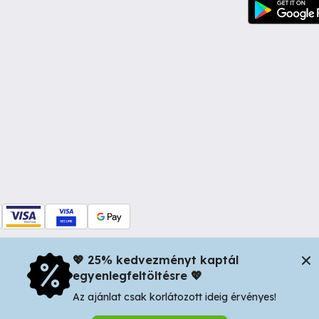
💖 25% kedvezményt kaptál
egyenlegfeltöltésre 💖
dul Dacia nr 34, Oradea 410346, Romania | Tax ID: RO44483373 -
In
Az ajánlat csak korlátozott ideig érvényes!