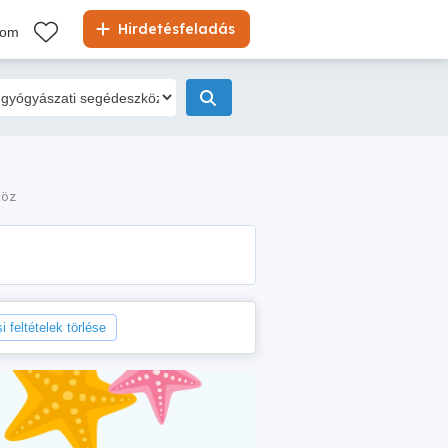
Hirdetésfeladás
kom
köz
i feltételek törlése