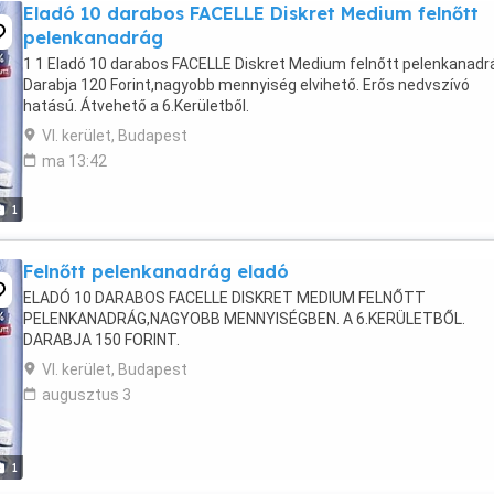
Eladó 10 darabos FACELLE Diskret Medium felnőtt
pelenkanadrág
1 1 Eladó 10 darabos FACELLE Diskret Medium felnőtt pelenkanadr
Darabja 120 Forint,nagyobb mennyiség elvihető. Erős nedvszívó
hatású. Átvehető a 6.Kerületből.
VI. kerület, Budapest
ma 13:42
1
Felnőtt pelenkanadrág eladó
ELADÓ 10 DARABOS FACELLE DISKRET MEDIUM FELNŐTT
PELENKANADRÁG,NAGYOBB MENNYISÉGBEN. A 6.KERÜLETBŐL.
DARABJA 150 FORINT.
VI. kerület, Budapest
augusztus 3
1