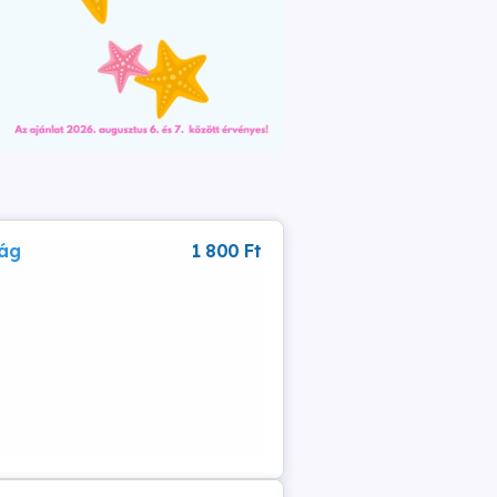
rág
1 800 Ft