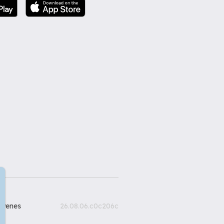
gyenes
26.08.06.c0c206c