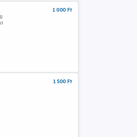
1 000 Ft
10
st
1 500 Ft