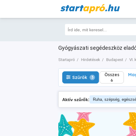
start
apró
.hu
Összes
Magá
Szűrők
3
6
Gyógyászati segédeszköz eladó V
Startapró
Hirdetések
Budapest
VI. 
Összes
Mag
Szűrők
3
6
Aktív szűrők:
Ruha, szépség, egészs