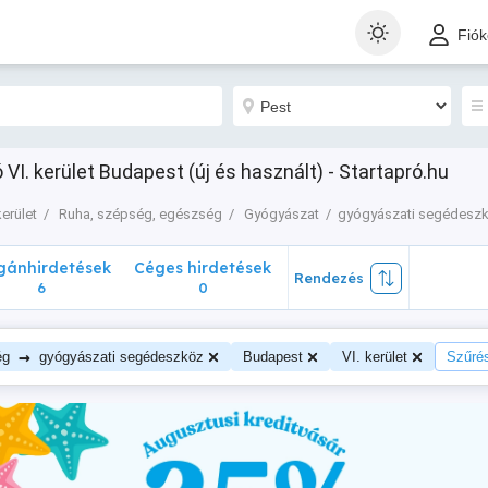
nhirdetések
Céges hirdetések
Rendezés
Fió
6
0
I. kerület Budapest (új és használt) - Startapró.hu
kerület
Ruha, szépség, egészség
Gyógyászat
gyógyászati segédesz
ánhirdetések
Céges hirdetések
Rendezés
6
0
→
ég
gyógyászati segédeszköz
Budapest
VI. kerület
Szűrés