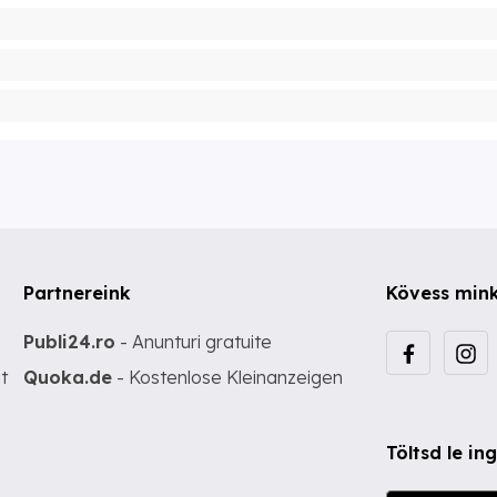
Partnereink
Kövess min
Publi24.ro
- Anunturi gratuite
t
Quoka.de
- Kostenlose Kleinanzeigen
Töltsd le i