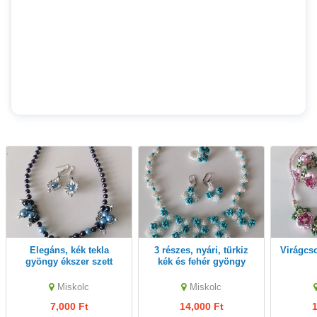
Elegáns, kék tekla
3 részes, nyári, türkiz
Virágcs
gyöngy ékszer szett
kék és fehér gyöngy
ékszer szett
Miskolc
Miskolc
7,000 Ft
14,000 Ft
1