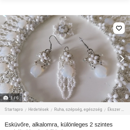
1
/ 6
Startapro
Hirdetések
Ruha, szépség, egészség
Ékszer
Nő
Esküvőre, alkalomra, különleges 2 szintes