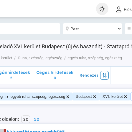
nhirdetések
Céges hirdetések
Rendezés
Fió
2
0
ladó XVI. kerület Budapest (új és használt) - Startapró.
 kerület
Ruha, szépség, egészség
egyéb ruha, szépség, egészség
ánhirdetések
Céges hirdetések
Rendezés
2
0
→
ég
egyéb ruha, szépség, egészség
Budapest
XVI. kerület
 oldalon:
20
50