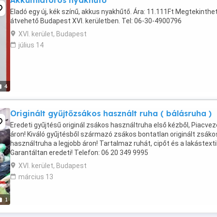
Akkumlátoros nyakhűtő
Eladó egy új, kék színű, akkus nyakhűtő. Ára: 11.111Ft Megtekinthe
átvehető Budapest XVI. kerületben. Tel: 06-30-4900796
XVI. kerület, Budapest
július 14
4
Originált gyűjtőzsákos használt ruha ( bálásruha )
Eredeti gyűjtésű originál zsákos használtruha első kézből, Piacve
áron! Kiváló gyűjtésből származó zsákos bontatlan originált zsáko
használtruha a legjobb áron! Tartalmaz ruhát, cipőt és a lakástextil
Garantáltan eredeti! Telefon: 06 20 349 9995
XVI. kerület, Budapest
március 13
1