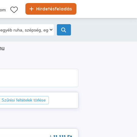
Hirdetésfeladás
kom
hu
Szűrési feltételek törlése