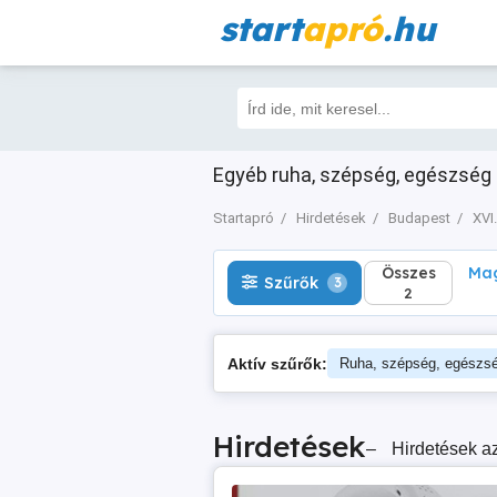
start
apró
.hu
Összes
Magá
Szűrők
3
2
Egyéb ruha, szépség, egészség e
Startapró
Hirdetések
Budapest
XVI.
Összes
Mag
Szűrők
3
2
Aktív szűrők:
Ruha, szépség, egészs
Hirdetések
–
Hirdetések az