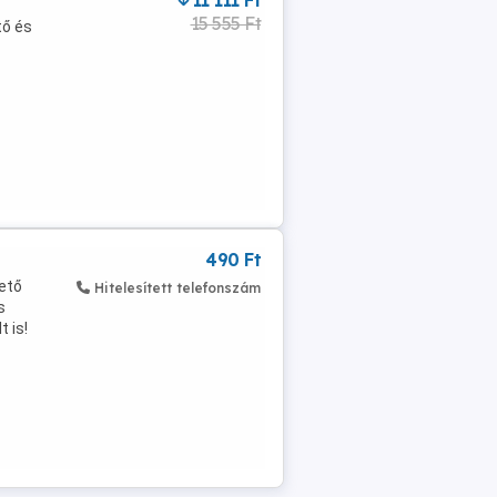
11 111 Ft
15 555 Ft
tő és
490 Ft
zető
Hitelesített telefonszám
s
t is!