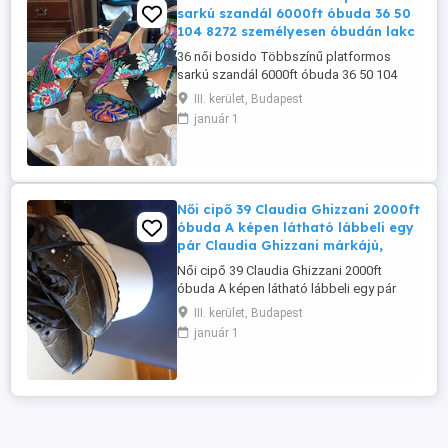
sarkú szandál 6000ft óbuda 36 50
104 8272 személyesen óbudán lakc
36 női bosido Többszínű platformos
sarkú szandál 6000ft óbuda 36 50 104
8272 személyesen óbudán lakcimemen
III. kerület, Budapest
vagy előre fizetés után mpl
január 1
csomagautomatába + 3000ft virágos
hímzés
Női cipő 39 Claudia Ghizzani 2000ft
óbuda A képen látható lábbeli egy
pár Claudia Ghizzani márkájú,
Női cipő 39 Claudia Ghizzani 2000ft
óbuda A képen látható lábbeli egy pár
Claudia Ghizzani márkájú, fekete színű,
III. kerület, Budapest
női platform sneaker cipő párszor
január 1
használt Alacsony szárú, fűzős sportcipő,
amely jellegzetes, magasított, többrétegű
(fekete-fehér csíkos) talppal rendelkezik.
A felsőrész kígyóbőr-mintás ...