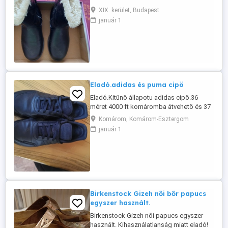
XIX. kerület, Budapest
január 1
Eladó.adidas és puma cipö
Eladó.Kitünö állapotu adidas cipö.36
méret 4000 ft komáromba átvehetö és 37
es sport cipö.3500 Férfi puma cipö 39
Komárom, Komárom-Esztergom
méret 4000 ft.Posta nincs
január 1
Birkenstock Gizeh női bőr papucs
egyszer használt.
Birkenstock Gizeh női papucs egyszer
használt. Kihasználatlanság miatt eladó!