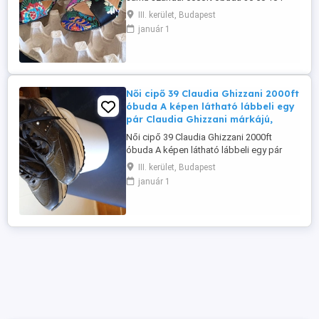
8272 személyesen óbudán lakcimemen
III. kerület, Budapest
vagy előre fizetés után mpl
január 1
csomagautomatába + 3000ft virágos
hímzés
Női cipő 39 Claudia Ghizzani 2000ft
óbuda A képen látható lábbeli egy
pár Claudia Ghizzani márkájú,
Női cipő 39 Claudia Ghizzani 2000ft
óbuda A képen látható lábbeli egy pár
Claudia Ghizzani márkájú, fekete színű,
III. kerület, Budapest
női platform sneaker cipő párszor
január 1
használt Alacsony szárú, fűzős sportcipő,
amely jellegzetes, magasított, többrétegű
(fekete-fehér csíkos) talppal rendelkezik.
A felsőrész kígyóbőr-mintás ...