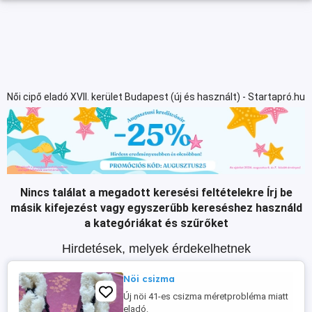
Női cipő eladó XVII. kerület Budapest (új és használt) - Startapró.hu
Nincs találat a megadott keresési feltételekre
Írj be
másik kifejezést vagy egyszerűbb kereséshez használd
a kategóriákat és szűrőket
Hirdetések, melyek érdekelhetnek
Nöi csizma
Új nöi 41-es csizma méretprobléma miatt
eladó.