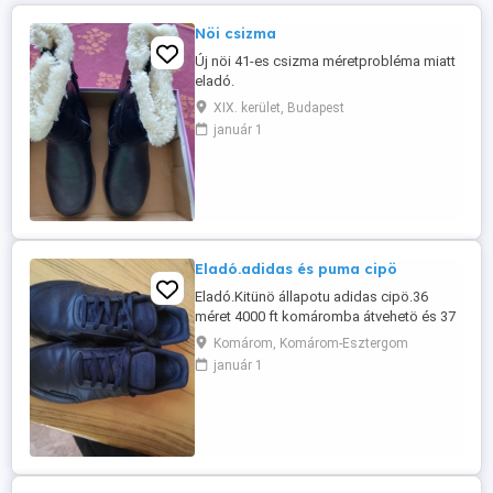
Nöi csizma
Új nöi 41-es csizma méretprobléma miatt
eladó.
XIX. kerület, Budapest
január 1
Eladó.adidas és puma cipö
Eladó.Kitünö állapotu adidas cipö.36
méret 4000 ft komáromba átvehetö és 37
es sport cipö.3500 Férfi puma cipö 39
Komárom, Komárom-Esztergom
méret 4000 ft.Posta nincs
január 1