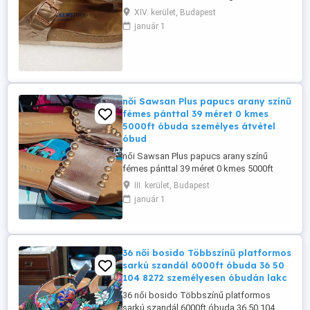
XIV. kerület, Budapest
január 1
női Sawsan Plus papucs arany színű
fémes pánttal 39 méret 0 kmes
5000ft óbuda személyes átvétel
óbud
női Sawsan Plus papucs arany színű
fémes pánttal 39 méret 0 kmes 5000ft
óbuda személyes átvétel óbudán
III. kerület, Budapest
lakcimemen vagy előre fizetés után mpl
január 1
csomagautomatába +3000ft 36 50 104
8272
36 női bosido Többszínű platformos
sarkú szandál 6000ft óbuda 36 50
104 8272 személyesen óbudán lakc
36 női bosido Többszínű platformos
sarkú szandál 6000ft óbuda 36 50 104