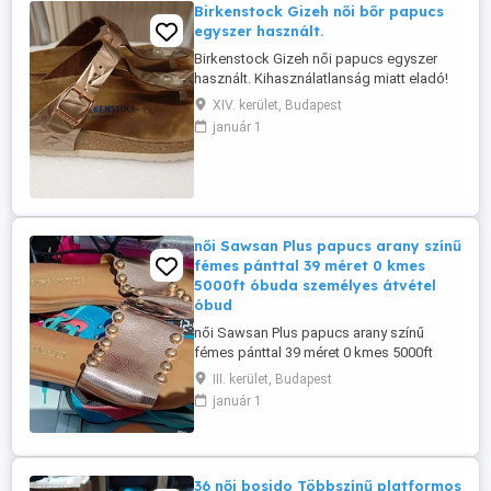
Birkenstock Gizeh női bőr papucs
egyszer használt.
Birkenstock Gizeh női papucs egyszer
használt. Kihasználatlanság miatt eladó!
XIV. kerület, Budapest
január 1
női Sawsan Plus papucs arany színű
fémes pánttal 39 méret 0 kmes
5000ft óbuda személyes átvétel
óbud
női Sawsan Plus papucs arany színű
fémes pánttal 39 méret 0 kmes 5000ft
óbuda személyes átvétel óbudán
III. kerület, Budapest
lakcimemen vagy előre fizetés után mpl
január 1
csomagautomatába +3000ft 36 50 104
8272
36 női bosido Többszínű platformos