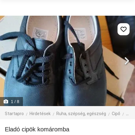
1
/ 8
Startapro
Hirdetések
Ruha, szépség, egészség
Cipő
Ffi c
Eladó cipök komáromba