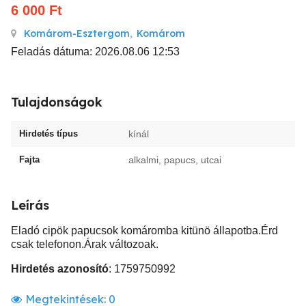
6 000
Ft
Komárom-Esztergom
,
Komárom
Feladás dátuma: 2026.08.06 12:53
Tulajdonságok
Hirdetés típus
kínál
Fajta
alkalmi, papucs, utcai
Leírás
Eladó cipök papucsok komáromba kitünö állapotba.Érd
csak telefonon.Árak változoak.
Hirdetés azonosító
: 1759750992
Megtekintések:
0