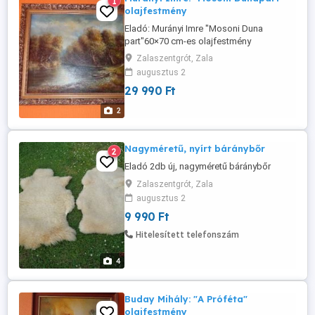
1
olajfestmény
Eladó: Murányi Imre "Mosoni Duna
part"60×70 cm-es olajfestmény
Zalaszentgrót, Zala
augusztus 2
29 990 Ft
2
Nagyméretű, nyírt báránybőr
2
Eladó 2db új, nagyméretű báránybőr
Zalaszentgrót, Zala
augusztus 2
9 990 Ft
Hitelesített telefonszám
4
Buday Mihály: "A Próféta"
olajfestmény