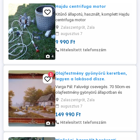
Hajdu centrifuga motor
Kitűnő állapotú, használt, komplett Hajdu
centrifuga motor
(tápkábel,gumibak,kapcsoló,saválló dob
Zalaszentgrót, Zala
)
augusztus 7
9 990 Ft
Hitelesített telefonszám
4
Olajfestmény gyönyörű keretben,
1
legyen a lakásod dísze.
Varga Pál: Faluvégi csevegés. 70 50cm-es
olajfestmény gyönyörű állapotban és
keretben. Bíráló biz.szám: 9-74633
Zalaszentgrót, Zala
augusztus 7
149 990 Ft
Hitelesített telefonszám
1