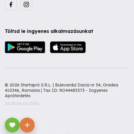
Töltsd le ingyenes alkalmazásunkat
© 2026 Startapró S.R.L. | Bulevardul Dacia nr 34, Oradea
410346, Romania | Tax ID: RO44483373 -
Ingyenes
Apróhirdetés
26.08.06.c0c206c