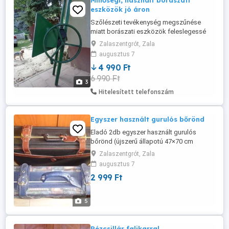
Minőségi, használt borászati
eszközök jó áron
Szőlészeti tevékenység megszűnése
miatt borászati eszközök feleslegessé
váltak.(szőlőprés, daráló, szüretelő
Zalaszentgrót, Zala
kádak, hordók, könnyű alumínium
augusztus 7
puttony) Öntöttvas szőlődaráló felújított
4 990 Ft
faszerkezettel
6 990 Ft
3
Hitelesített telefonszám
Egyszer használt gurulós bőrönd
Eladó 2db egyszer használt gurulós
bőrönd (újszerű állapotú 47×70 cm
méretű)
Zalaszentgrót, Zala
augusztus 7
2 999 Ft
5
Rézcsillár falikarral