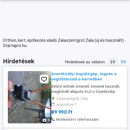
Otthon, kert, építkezés eladó Zalaszentgrót Zala (új és használt) -
Startapró.hu
Hirdetések
20
50
Hirdetések az oldalon:
Szentkirályi kapálógép, legyen a
segítőtársad a kertedben.
Kitűnő erőnek örvendő, keveset használt,
megkímélt állapotú 4 LE-s Szentkirályi
kapálógép kerti tevékenység
Zalaszentgrót, Zala
megszűnése miatt gazdát cserélne.
augusztus 7
Frissen szervizelve. Motorolaj,
89 990 Ft
hajtóműolaj cserélve.
Hitelesített telefonszám
5