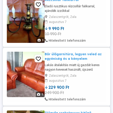
Eladó rusztikus rézcsillár falikarral,
ajándék izzókkal
Zalaszentgrót, Zala
augusztus 7
9 990 Ft
10 990 Ft
3
Hitelesített telefonszám
Bőr ülőgarnitúra, legyen veled az
egyéniség és a kényelem
Lakás átalakítás miatt új gazdát keres
nagyon keveset használt, újszerű
állapotban gyönyörű, kényelmes, bőr
Zalaszentgrót, Zala
ülőgarnitúra. 1db fotellel és 1db
augusztus 7
háromszemélyes, ágyneműtartós
229 900 Ft
kanapéval.
249 900 Ft
5
Hitelesített telefonszám
Tölgyfa szekrénysor kitűnő