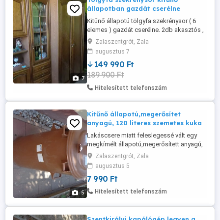
állapotban gazdát cserélne
Kitűnő állapotú tölgyfa szekrénysor ( 6
elemes ) gazdát cserélne. 2db akasztós ,
2 db polcos, 2db üveges résszel. 4,7m
Zalaszentgrót, Zala
beépítési hossz.
augusztus 7
149 990 Ft
189 900 Ft
7
Hitelesített telefonszám
Kitűnő állapotú,megerősítet
anyagú, 120 literes szemetes kuka
Lakáscsere miatt feleslegessé vált egy
megkímélt állapotú,megerősített anyagú,
120 literes szemetes kuka.
Zalaszentgrót, Zala
augusztus 5
7 990 Ft
Hitelesített telefonszám
5
Szentkirályi kapálógép,legyen a