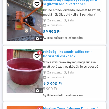
segítőtársad a kertedben
Kitűnő erőnek örvendő, keveset használt,
megkímélt állapotú 4LE-s Szentkirályi
kapálógép kerti tevékenység
Zalaszentgrót, Zala
megszűnése miatt gazdát cserélne.
augusztus 5
Szervizelve !
89 990 Ft
Hitelesített telefonszám
8
Minőségi, használt szőlészeti-
1
borászati eszközök
Szőlészeti tevékenység megszűnése
miatt borászati eszközök feleslegessé
váltak.(szőlőprés,
Zalaszentgrót, Zala
daráló,hordók,alumínium puttony,
augusztus 2
szüretelő kádak) 120 literes szüretelő kád
2 990 Ft
5 900 Ft
2
Hitelesített telefonszám
Murányi Imre: "Mosoni Dunapart"