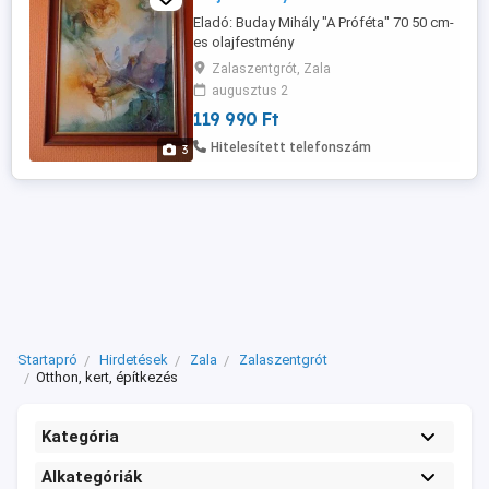
Eladó: Buday Mihály "A Próféta" 70 50 cm-
es olajfestmény
Zalaszentgrót, Zala
augusztus 2
119 990 Ft
Hitelesített telefonszám
3
Startapró
Hirdetések
Zala
Zalaszentgrót
Otthon, kert, építkezés
Kategória
Alkategóriák