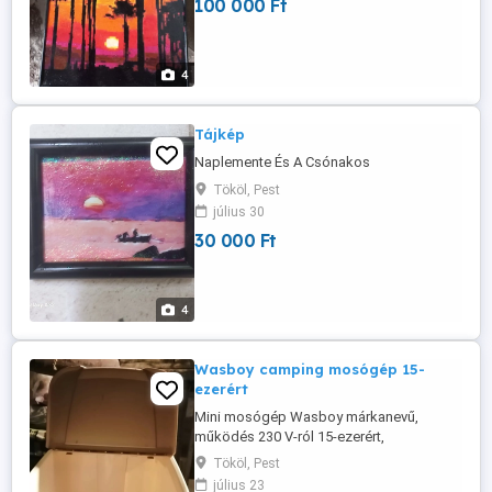
100 000 Ft
4
Tájkép
Naplemente És A Csónakos
Tököl, Pest
július 30
30 000 Ft
4
Wasboy camping mosógép 15-
ezerért
Mini mosógép Wasboy márkanevű,
működés 230 V-ról 15-ezerért,
Campingezéshez optimális...
Tököl, Pest
július 23