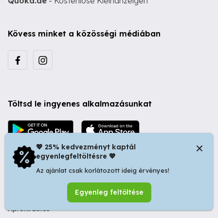
Quoka.de
- Kostenlose Kleinanzeigen
Kövess minket a közösségi médiában
Töltsd le ingyenes alkalmazásunkat
💖 25% kedvezményt kaptál
egyenlegfeltöltésre 💖
Az ajánlat csak korlátozott ideig érvényes!
© 2026 Startapró S.R.L. | Bulevardul Dacia nr 34, Oradea
Egyenleg feltöltése
410346, Romania | Tax ID: RO44483373 -
Ingyenes
Apróhirdetés