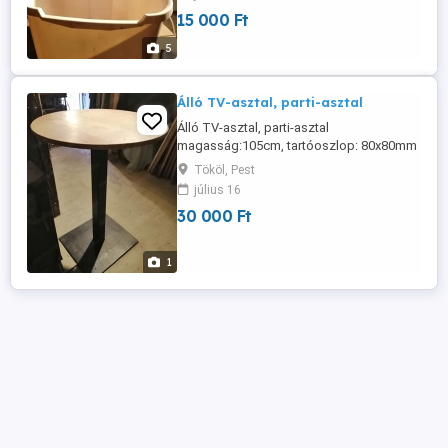
15 000 Ft
5
Álló TV-asztal, parti-asztal
Álló TV-asztal, parti-asztal
magasság:105cm, tartóoszlop: 80x80mm
zártszelvény, talp:50x54cm lemez, 12mm
Tököl, Pest
vastag, aztallap: 73cm átm. -3cm vastag
július 16
vízhatlan bakelitlap.
30 000 Ft
1