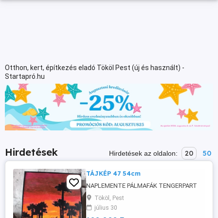
Otthon, kert, építkezés eladó Tököl Pest (új és használt) -
Startapró.hu
Hirdetések
20
50
Hirdetések az oldalon:
TÁJKÉP 47 54cm
NAPLEMENTE PÁLMAFÁK TENGERPART
Tököl, Pest
július 30