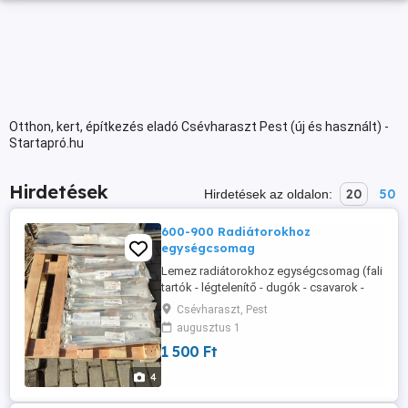
Otthon, kert, építkezés eladó Csévharaszt Pest (új és használt) -
Startapró.hu
Hirdetések
20
50
Hirdetések az oldalon:
600-900 Radiátorokhoz
egységcsomag
Lemez radiátorokhoz egységcsomag (fali
tartók - légtelenítő - dugók - csavarok -
stb)
Csévharaszt, Pest
augusztus 1
1 500 Ft
4