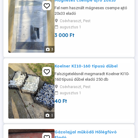
Mágneses csempe ajtó 20x33
Fel nem használt mágneses csempe ajtó
20x33 eladó
Csévharaszt, Pest
augusztus 1
3 000 Ft
3
Koelner KI10-160 típusú dűbel
Falszigetelésnél megmaradt Koelner KI10-
160 típusú dűbel eladó 250 db
Csévharaszt, Pest
augusztus 1
40 Ft
1
Gázolajjal működő Hőlégfúvó
Eladó