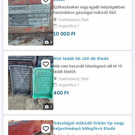
Építkezéseken vagy egyéb helységekben
használatos gázolajjal működő fűtő
berendezés. Javításra felújításra szorul
Csévharaszt, Pest
vagy alkatrésznek vagy olajos tartálynak
augusztus 1
Eladó
10 000 Ft
3
M10 ládák kb 120 db Eladó
Már nem használt feleslegesé vált M 10
ládák Eladók
Csévharaszt, Pest
augusztus 1
400 Ft
3
Gázolajjal működő Orkán tip nagy
teljesítményű hőlégfúvó Eladó