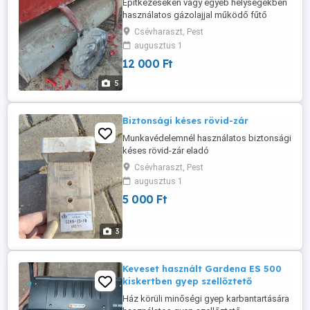
Építkezéseken vagy egyéb helységekben
használatos gázolajjal működő fűtő
berendezés. Javításra felújításra szorul
Csévharaszt, Pest
vagy alkatrésznek vagy olajos tartálynak
augusztus 1
Eladó
12 000 Ft
5
Biztonsági késes rövid-zár
Munkavédelemnél használatos biztonsági
késes rövid-zár eladó
Csévharaszt, Pest
augusztus 1
5 000 Ft
3
Keveset használt Gardena ES 500
kiskertben gyep szellőztető
Ház körüli minőségi gyep karbantartására