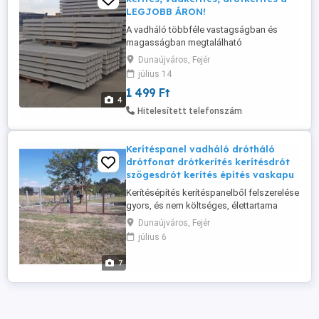
LEGJOBB ÁRON!
A vadháló többféle vastagságban és
magasságban megtalálható
készletünkön. Tűzihorganyzott huzalból
Dunaújváros, Fejér
csomózással, gépi fonással készül.
július 14
Ennek köszönhetően a háló rugalmas. A
1 499 Ft
legalsó és legfelső huzal vastagabb, így
4
külön feszítőhuzal nem szükséges. A
Hitelesített telefonszám
vadháló többször áttelepíthető, követi a
talaj domborzati ...
Kerítéspanel vadháló drótháló
drótfonat drótkerítés kerítésdrót
szögesdrót kerítés építés vaskapu
Kerítésépítés kerítéspanelből felszerelése
gyors, és nem költséges, élettartama
hosszú. Felhasználási területe nagyon
Dunaújváros, Fejér
széles. A táblák horganyzott huzalból
július 6
készülnek, a színezettek pedig a
horganyzás után porfestékkel festődnek
7
és kemencében ráégetődnek. A táblák
magassága 100cm 250cm-ig Szélessége:
...