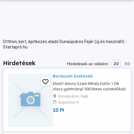
Otthon, kert, építkezés eladó Dunaújváros Fejér (új és használt) -
Startapró.hu
Hirdetések
20
50
Hirdetések az oldalon:
Borászati Eszközök
Eladó! Adony Szent-Mihály Dülőn 1 DB
olasz gyártmányú 500 literes szüretelőkád
csappal szűrővel. 2 Db prés 85, 40 literes ,
Dunaújváros, Fejér
1 Db 85 literes boroshordó bükkfából
augusztus 6
készült 2 DB alumínium puttony 20-20
10 Ft
literes 1 DB olasz gyártmányú motoros
háti permetező, homok fúvásra
átszerelhető. Tartozékok meg vannak! Ár:
...