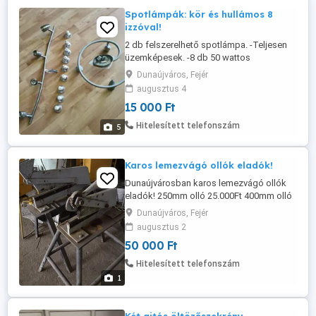
Spotlámpák: kör és hullámos 8
izzóval!
2 db felszerelhető spotlámpa. -Teljesen
üzemképesek. -8 db 50 wattos
üzemképes izzóval.
Dunaújváros, Fejér
augusztus 4
15 000 Ft
Hitelesített telefonszám
5
Karos lemezvágó ollók eladók!
Dunaújvárosban karos lemezvágó ollók
eladók! 250mm olló 25.000Ft 400mm olló
50.000Ft
Dunaújváros, Fejér
augusztus 2
50 000 Ft
Hitelesített telefonszám
1