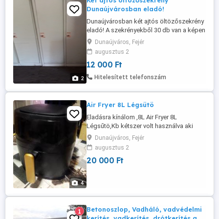
Két ajtós öltözőszekrény
Dunaújvárosban eladó!
Dunaújvárosban két ajtós öltözőszekrény
eladó! A szekrényekből 30 db van a képen
látható állapotban. A szekrények ára
Dunaújváros, Fejér
12.000Ft db. Van hagyományos két, és
augusztus 2
három ajtós szekrény is , 10.000Ft, és
12 000 Ft
15.000ft áron. Ha kell valakinek számla
róluk akkor azt is tudok adni.
Hitelesített telefonszám
2
Air Fryer 8L Légsütö
Eladásra kínálom ,8L Air Fryer 8L
Légsűtö,Kb kétszer volt használva aki
nélkülözni szeretné az olaj használatát
Dunaújváros, Fejér
annak kiváló választás lehet.
augusztus 2
20 000 Ft
4
Betonoszlop, Vadháló, vadvédelmi
1
kerítés, vadkerítés, drótkerítés a