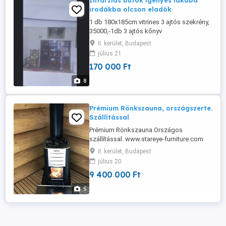
Intarziás butok igényes lakába
irodákba olcson eladók
1 db 180x185cm.vitrines 3 ajtós szekrény,
35000,-1db 3 ajtós kőnyv
szekrény,-35000.-1 db 2 ajtós, polcos
II. kerület, Budapest
szekrény 25000.-1 dbkb.60x80 asztal
július 21
20000.-1 db 80x 200 cm szekrényes tükör
170 000 Ft
35000, a szekrények szétszedett
szállitható állapotban vannak
8
Prémium Rönkszauna, országszerte.
Szállítással
Prémium Rönkszauna Országos
szállítással. www.stareye-furniture.com
Tel: Adatai : Külső mérete : 550 h * 550 sz
II. kerület, Budapest
* 300 m cm Belső mérete : 250 h * 250 sz *
július 20
240 m cm 12 14 fő részére Falvastagság
9 400 000 Ft
Rönk vastagság, 30 40 cm 15
légköbméter. Válogatott Prémium
5
minőségű Lucfenyőből, a rönkök közé ...