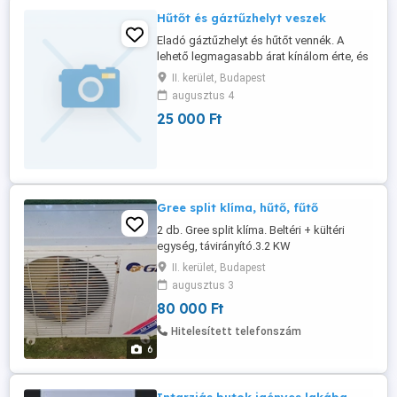
Hűtőt és gáztűzhelyt veszek
Eladó gáztűzhelyt és hűtőt vennék. A
lehető legmagasabb árat kínálom érte, és
házhoz is megyek az átvételért, hogy
II. kerület, Budapest
Önnek a legkényelmesebb legyen az
augusztus 4
eladás. Keressen a hétvégén is! 06 20 912
25 000 Ft
6233
Gree split klíma, hűtő, fűtő
2 db. Gree split klíma. Beltéri + kültéri
egység, távirányító.3.2 KW
hűtőteljesítmény, 3.6 KW fűtőteljesítmény.
II. kerület, Budapest
Használt, de kiválóan működik. A
augusztus 3
csővégek szigszalaggal lezárva por
80 000 Ft
rovarvédelem céljából. Bővítés (tripla
multisplit) miatt lett leszerelve. Hűtőközeg
Hitelesített telefonszám
nincs benne. 80 eFt berendezés. ...
6