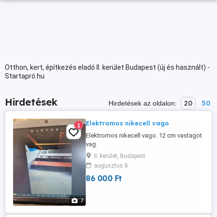
Otthon, kert, építkezés eladó II. kerület Budapest (új és használt) -
Startapró.hu
Hirdetések
20
50
Hirdetések az oldalon:
Elektromos nikecell vago
1
Elektromos nikecell vago. 12 cm vastagot
vag.
II. kerület, Budapest
augusztus 8
86 000 Ft
7