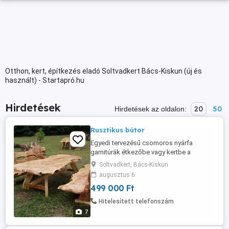
Otthon, kert, építkezés eladó Soltvadkert Bács-Kiskun (új és
használt) - Startapró.hu
Hirdetések
20
50
Hirdetések az oldalon:
Rusztikus bútor
Egyedi tervezésű csomoros nyárfa
garnitúrák étkezőbe vagy kertbe a
gyártótól, igényeinek megfelelő
Soltvadkert, Bács-Kiskun
méretekben és színekben. Saját
augusztus 6
otthonába varázsolhatja a természet
499 000 Ft
nyugalmát rusztikus - naturális stílusú
bútorainkkal! Hagyományos garnitúrák
Hitelesített telefonszám
Nádtetős garnitúrák Hinták nádtetővel
7
Éttermek, vendéglátók, ...