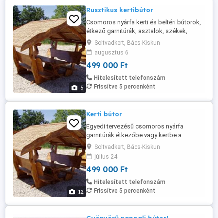
Rusztikus kertibútor
Csomoros nyárfa kerti és beltéri bútorok,
étkező garnitúrák, asztalok, székek,
padok, garantált minőséggel kedvező
Soltvadkert, Bács-Kiskun
árakon. Termékeink között találhat
augusztus 6
klasszikus vagy rusztikus stílusú,
499 000 Ft
hagyományos vagy egyedi formára
tervezett bútorokat, valamint különleges
Hitelesített telefonszám
egy fatörzsből faragott vájt bútorokat.
Frissítve 5 percenként
5
Tetszés ...
Kerti bútor
Egyedi tervezésű csomoros nyárfa
garnitúrák étkezőbe vagy kertbe a
gyártótól, igényeinek megfelelő
Soltvadkert, Bács-Kiskun
méretekben és színekben. Saját
július 24
otthonába varázsolhatja a természet
499 000 Ft
nyugalmát rusztikus - naturális stílusú
bútorainkkal! Hagyományos garnitúrák
Hitelesített telefonszám
Nádtetős garnitúrák Hinták nádtetővel
Frissítve 5 percenként
12
Éttermek, vendéglátók, ...