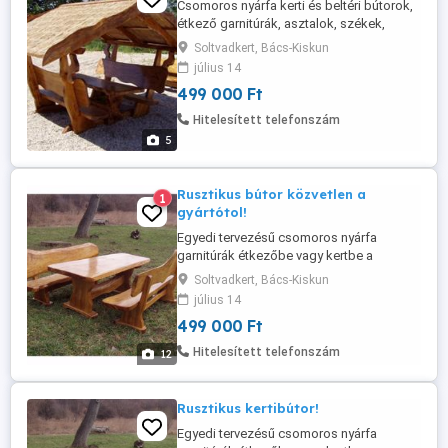
Csomoros nyárfa kerti és beltéri bútorok,
étkező garnitúrák, asztalok, székek,
padok, garantált minőséggel kedvező
Soltvadkert, Bács-Kiskun
árakon. Termékeink között találhat
július 14
klasszikus vagy rusztikus stílusú,
499 000 Ft
hagyományos vagy egyedi formára
tervezett bútorokat, valamint különleges
Hitelesített telefonszám
egy fatörzsből faragott vájt bútorokat.
5
Tetszés ...
Rusztikus bútor közvetlen a
1
gyártótol!
Egyedi tervezésű csomoros nyárfa
garnitúrák étkezőbe vagy kertbe a
gyártótól, igényeinek megfelelő
Soltvadkert, Bács-Kiskun
méretekben és színekben. Saját
július 14
otthonába varázsolhatja a természet
499 000 Ft
nyugalmát rusztikus - naturális stílusú
bútorainkkal, 6-8 személyes csomoros
Hitelesített telefonszám
12
nyárfa garnitúrák már akár 450000.- Ft+Áfa
áron! Keresse ...
Rusztikus kertibútor!
Egyedi tervezésű csomoros nyárfa