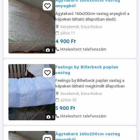
Ágytakaró 160x200cm vastag
anyagból
Ágytakaró 160x200cm vastag anyagból a
képeken látható állapotban eladó.
Kecskemét, Bács-Kiskun
július 11
4 900 Ft
Hitelesített telefonszám
5
Feelings by Billerbeck paplan
vastag
Feelings by Billerbeck paplan vastag a
képeken látható megkímélt állapotban
eladó.
Kecskemét, Bács-Kiskun
június 30
5 900 Ft
Hitelesített telefonszám
3
Ágytakaró 160x200cm vastag
anyagból