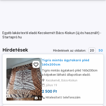
Egyéb lakástextil eladó Kecskemét Bács-Kiskun (új és használt) -
Startapró.hu
Hirdetések
20
50
Hirdetések az oldalon:
Tigris mintás ágytakaró pléd
160x200cm
Tigris mintás ágytakaró pléd 160x200cm
a képeken látható állapotban eladó.
Dohányzás és állatmentes helyről. Nem
Kecskemét, Bács-Kiskun
hibás, kicsit bolyhos.
július 19
2 500 Ft
Hitelesített telefonszám
5