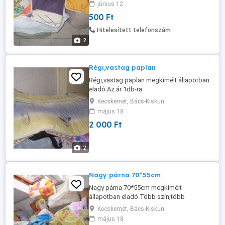
június 12
500 Ft
Hitelesített telefonszám
2
Régi,vastag paplan
Régi,vastag paplan megkímélt állapotban
eladó.Az ár 1db-ra
értendő!130*180,110*160cm is vannak.
Kecskemét, Bács-Kiskun
május 18
2 000 Ft
2
Nagy párna 70*55cm
Nagy párna 70*55cm megkímélt
állapotban eladó.Több szín,több
darab.Az ár 1db-ra értendő!Nem toll
Kecskemét, Bács-Kiskun
párnák!
május 18