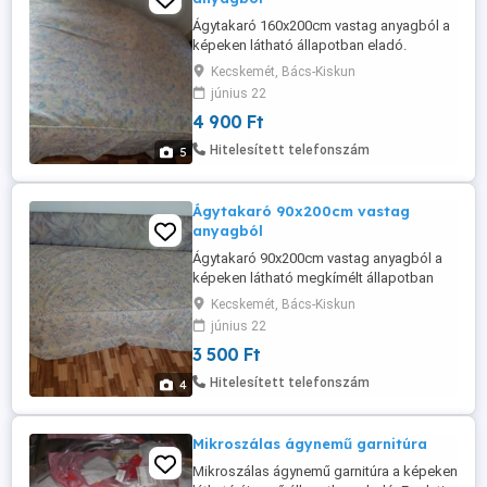
Ágytakaró 160x200cm vastag anyagból a
képeken látható állapotban eladó.
Kecskemét, Bács-Kiskun
június 22
4 900 Ft
Hitelesített telefonszám
5
Ágytakaró 90x200cm vastag
anyagból
Ágytakaró 90x200cm vastag anyagból a
képeken látható megkímélt állapotban
eladó. A sarkánál lazább a szegély varrás
Kecskemét, Bács-Kiskun
(fotóztam).
június 22
3 500 Ft
Hitelesített telefonszám
4
Mikroszálas ágynemű garnitúra
Mikroszálas ágynemű garnitúra a képeken