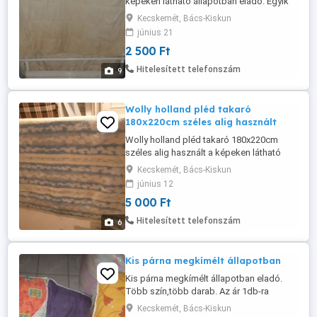
képeken látható állapotban eladó. Egyik
oldala frottír anyag a másik oldalon pici
Kecskemét, Bács-Kiskun
szakadás van (fotóztam).
június 21
2 500 Ft
Hitelesített telefonszám
9
Wolly holland pléd takaró
180x220cm széles alig használt
Wolly holland pléd takaró 180x220cm
széles alig használt a képeken látható
állapotban eladó. Nagyon jó meleg!
Kecskemét, Bács-Kiskun
június 12
5 000 Ft
Hitelesített telefonszám
6
Kis párna megkímélt állapotban
Kis párna megkímélt állapotban eladó.
Több szín,több darab. Az ár 1db-ra
értendő! Nem toll párnák!
Kecskemét, Bács-Kiskun