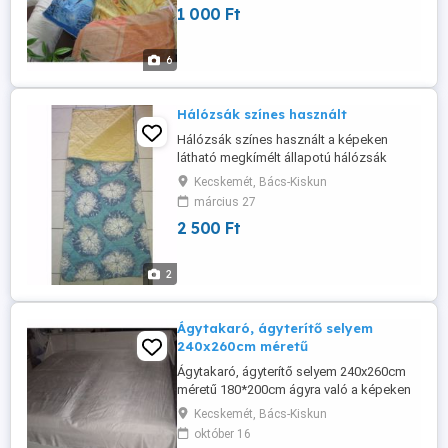
1 000 Ft
6
Hálózsák színes használt
Hálózsák színes használt a képeken
látható megkímélt állapotú hálózsák
eladó. Méretei kinyitva: 140cm szélesség,
Kecskemét, Bács-Kiskun
170 cm hosszúság, akár ágytakarónak is
március 27
jó. Az ár 1db-ra vonatkozik.
2 500 Ft
2
Ágytakaró, ágyterítő selyem
240x260cm méretű
Ágytakaró, ágyterítő selyem 240x260cm
méretű 180*200cm ágyra való a képeken
látható szép állapotban eladó, de
Kecskemét, Bács-Kiskun
nagyobb méretűre is jó lehet!. Nem foltos,
október 16
tiszta, állatmentes helyről. Halvány mintás,