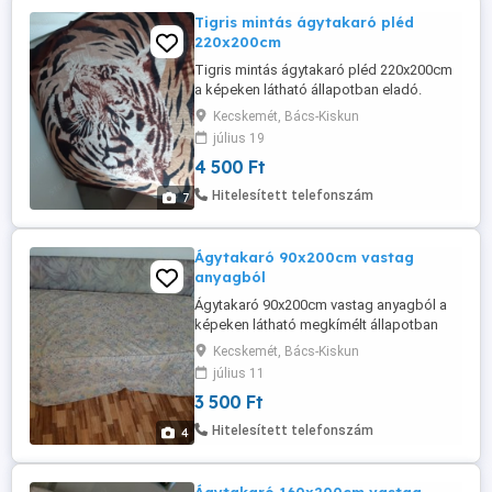
Tigris mintás ágytakaró pléd
220x200cm
Tigris mintás ágytakaró pléd 220x200cm
a képeken látható állapotban eladó.
Dohányzás és állatmentes helyről. Nem
Kecskemét, Bács-Kiskun
hibás, kicsit bolyhos.
július 19
4 500 Ft
Hitelesített telefonszám
7
Ágytakaró 90x200cm vastag
anyagból
Ágytakaró 90x200cm vastag anyagból a
képeken látható megkímélt állapotban
eladó. A sarkánál lazább a szegély varrás
Kecskemét, Bács-Kiskun
(fotóztam).
július 11
3 500 Ft
Hitelesített telefonszám
4