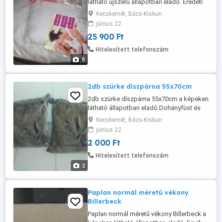
látható újszerű állapotban eladó. Eredeti
ár 200euro volt!
Kecskemét, Bács-Kiskun
június 22
25 900 Ft
Hitelesített telefonszám
8
2db szürke díszpárna 55x70cm
2db szürke díszpárna 55x70cm a képeken
látható állapotban eladó.Dohányfüst és
állatmentes helyről!
Kecskemét, Bács-Kiskun
június 22
2 000 Ft
Hitelesített telefonszám
2
Paplan normál méretű vékony
Billerbeck
Paplan normál méretű vékony Billerbeck a