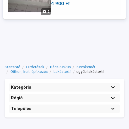
4 900 Ft
kellemes tapintású.
2
Startapró
Hirdetések
Bács-Kiskun
Kecskemét
Otthon, kert, építkezés
Lakástextil
egyéb lakástextil
Kategória
Régió
Település