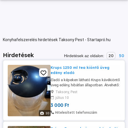
Konyhafelszerelés hirdetések Taksony Pest - Startapró.hu
Hirdetések
20
50
Hirdetések az oldalon:
Krups 1250 ml tea kiöntő üveg
edény eladó
Eladó a képeken látható Krups kávékiöntő
üveg edény, hibátlan állapotban. Átvehető:
Pest megye Taksony községben. Postán
Taksony, Pest
is elküldöm rendesen becsomagolva
július 10
dobozba, de akkor előre kérem utalni az
3 000 Ft
árát és a postaköltséget a
bankszámlámra, vagy lakcímemre postai
Hitelesített telefonszám
10
csekken. Utánvétellel nem postázom. A ...