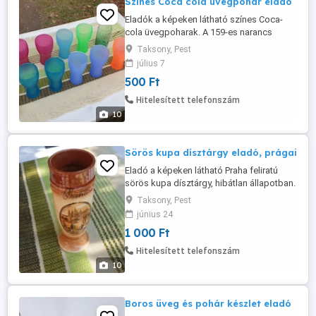
Színes Coca cola üvegpohár eladó
Eladók a képeken látható színes Coca-
cola üvegpoharak. A 159-es narancs
színű, a 137-es és a 140-es lila színű, és a
Taksony, Pest
neonzöld színú már nincs meg. Az ár egy
július 7
darabra értendő. Átvehető: Pest megye
500 Ft
Taksony községben. Postán is elküldöm
rendesen becsomagolva dobozba, de
Hitelesített telefonszám
akkor előre kérem utalni az árát ...
10
Sörös kupa dísztárgy eladó, prágai
Eladó a képeken látható Praha feliratú
sörös kupa dísztárgy, hibátlan állapotban.
Átvehető: Pest megye - Taksony
Taksony, Pest
községben. Postán is elküldöm rendesen
június 24
becsomagolva dobozba, de akkor előre
1 000 Ft
kérem utalni az árát és a postaköltséget a
bankszámlámra, vagy lakcímemre postai
Hitelesített telefonszám
csekken. Utánvétellel nem postázom. A ...
10
Boros üveg és pohár készlet eladó