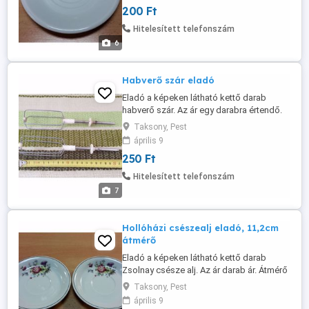
200 Ft
becsomagolva dobozba, de akkor előre
kérem utalni az árát és a postaköltséget a
Hitelesített telefonszám
bankszámlámra, vagy lakcímemre postai
6
...
Habverő szár eladó
Eladó a képeken látható kettő darab
habverő szár. Az ár egy darabra értendő.
Átvehető: Pest megye / Taksony
Taksony, Pest
községben. Postán is elküldöm rendesen
április 9
becsomagolva dobozba, de akkor előre
250 Ft
kérem utalni az árát és a postaköltséget a
bankszámlámra, vagy lakcímemre postai
Hitelesített telefonszám
csekken. Utánvétellel nem postázom. A ...
7
Hollóházi csészealj eladó, 11,2cm
átmérő
Eladó a képeken látható kettő darab
Zsolnay csésze alj. Az ár darab ár. Átmérő
11,2cm. Átvehető: Pest megye - Taksony
Taksony, Pest
községben. Postán is elküldöm rendesen
április 9
becsomagolva dobozba, de akkor előre