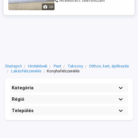
Hitelesített telefonszám
csekken. Utánvétellel nem postázom. A ...
10
Startapró
Hirdetések
Pest
Taksony
Otthon, kert, építkezés
Lakásfelszerelés
Konyhafelszerelés
Kategória
Régió
Település