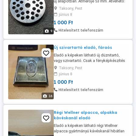
új állapotban. Átmérője 53 mm. Átvehető:
Pest megye - Taksony községben. Postán
Taksony, Pest
is elküldöm rendesen becsomagolva
június 8
dobozba, de akkor előre kérem utalni az
1 000 Ft
árát és a postaköltséget a
bankszámlámra, vagy lakcímemre postai
Hitelesített telefonszám
9
csekken. Utánvétellel nem postázom. A ...
Új szivartartó eladó, fáraós
Eladó a képeken látható új düznitartó,
vagy szivartartó. Csak a fényképkészítés
miatt bontottam fel, egyébként teljesen új,
Taksony, Pest
sosem volt használva. Átvehető: Pest
június 8
megye - Taksony községben. Postán is
1 000 Ft
elküldöm rendesen becsomagolva
dobozba, de akkor előre kérem utalni az
Hitelesített telefonszám
árát és a postaköltséget a
16
bankszámlámra, ...
Régi Wellner alpacca, alpakka
kávéskanál eladó
Eladó a képeken látható régi Wellner
alpacca gyártmányú kávéskanál hibátlan