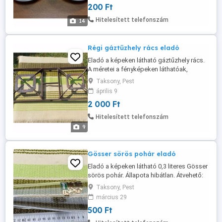
200 Ft
kérem utalni az árát és a postaköltséget a
bankszámlámra, vagy lakcímemre postai
Hitelesített telefonszám
14
csekken. Utánvétellel ...
Régi gáztűzhely rács eladó
Eladó a képeken látható gáztűzhely rács.
A méretei a fényképeken láthatóak,
centivel fényképezve. Valamilyen régi
Taksony, Pest
típusról származik, és vasöntvényből
április 9
készült. Átvehető: Pest megye - Taksony
2 000 Ft
községben. Postán is elküldöm rendesen
becsomagolva dobozba, de akkor előre
Hitelesített telefonszám
kérem utalni az árát és a postaköltséget ...
9
Gösser sörös pohár eladó
Eladó a képeken látható 0,3 literes Gösser
sörös pohár. Állapota hibátlan. Átvehető:
Pest megye - Taksony községben. Postán
Taksony, Pest
is elküldöm rendesen becsomagolva
március 29
dobozba, de akkor előre kérem utalni az
500 Ft
árát és a postaköltséget a
bankszámlámra, vagy lakcímemre postai