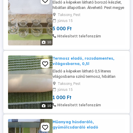
Eladó a képeken látható borozó készlet,
hibátlan állapotban. Átvehető: Pest megye
- Taksony községben. Postán is elküldöm
Taksony, Pest
rendesen becsomagolva dobozba, de
június 15
akkor előre kérem utalni az árát és a
5 000 Ft
postaköltséget a bankszámlámra, vagy
lakcímemre postai csekken. Utánvétellel
Hitelesített telefonszám
nem postázom. A postaköltség: - ...
10
Termosz eladó, rozsdamentes,
világosbarna, 0,5l
Eladó a képeken látható 0,5 literes
világosbarna színű termosz, hibátlan
állapotban. Átvehető: Pest megye -
Taksony, Pest
Taksony községben. Postán is elküldöm
június 15
rendesen becsomagolva dobozba, de
1 000 Ft
akkor előre kérem utalni az árát és a
postaköltséget a bankszámlámra, vagy
Hitelesített telefonszám
10
lakcímemre postai csekken. Utánvétellel
nem ...
Műanyag húsdaráló,
gyümölcsdaráló eladó