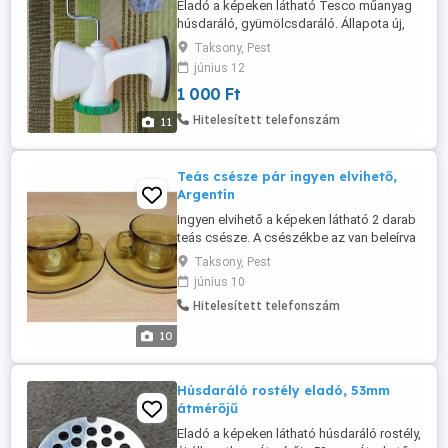
Eladó a képeken látható Tesco műanyag
húsdaráló, gyümölcsdaráló. Állapota új,
de a nyeléről hiányzik a műanyag
Taksony, Pest
fogantyú. Átvehető: Pest megye - Taksony
június 12
községben. Postán is elküldöm rendesen
1 000 Ft
becsomagolva dobozba, de akkor előre
kérem utalni az árát és a postaköltséget a
Hitelesített telefonszám
11
bankszámlámra, vagy lakcímemre ...
Teás csésze pár ingyen elvihető,
Argentín
Ingyen elvihető a képeken látható 2 darab
teás csésze. A csészékbe az van beleírva
apró betűkkel, hogy Industria Argentina. A
Taksony, Pest
70-es vagy 80-as évekből származó
június 10
darabok. Nem repedtek, nem töröttek
Hitelesített telefonszám
sehol sem. Átvehető: Pest megye -
Taksony községben. Postán is elküldöm
10
rendesen becsomagolva dobozba, ...
Húsdaráló rostély eladó, 53mm
átmérőjű
Eladó a képeken látható húsdaráló rostély,