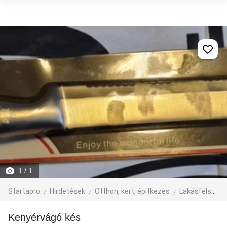
1
/ 1
Startapro
Hirdetések
Otthon, kert, építkezés
Lakásfelszerelés
Kenyérvágó kés