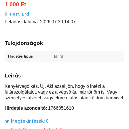
1 000
Ft
Pest
,
Érd
Feladás dátuma: 2026.07.30 14:07
Tulajdonságok
Hirdetés típus
kínál
Leírás
Kenyérvágó kés. Új. Aki azzal jön, hogy ö intézi a
futárszolgálatot, vagy ez a végső ár, már törlöm is. Vagy
személyes átvétel, vagy előre utalás után küldöm bármivel.
Hirdetés azonosító
: 1766051610
Megtekintések:
0