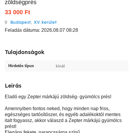
zöldségprés
33 000
Ft
Budapest
,
XV. kerület
Feladás dátuma: 2026.08.07 08:28
Tulajdonságok
Hirdetés típus
kínál
Leírás
Eladó egy Zepter márkájú zöldség- gyümölcs prés!
Amennyiben fontos neked, hogy minden nap friss,
egészséges tartósítószer, és egyéb adalékoktól mentes
italt fogyassz, akkor válaszd a Zepter márkájú gyümölcs
prést!
Elegáns fekete, narancssárga színű.