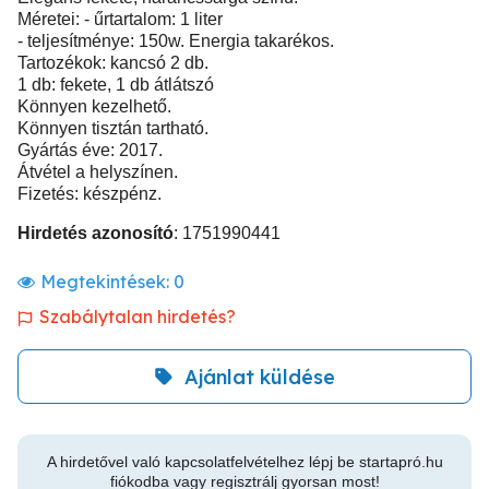
Méretei: - űrtartalom: 1 liter
- teljesítménye: 150w. Energia takarékos.
Tartozékok: kancsó 2 db.
1 db: fekete, 1 db átlátszó
Könnyen kezelhető.
Könnyen tisztán tartható.
Gyártás éve: 2017.
Átvétel a helyszínen.
Fizetés: készpénz.
Hirdetés azonosító
: 1751990441
Megtekintések:
0
Szabálytalan hirdetés?
Ajánlat küldése
A hirdetővel való kapcsolatfelvételhez lépj be startapró.hu
fiókodba vagy regisztrálj gyorsan most!