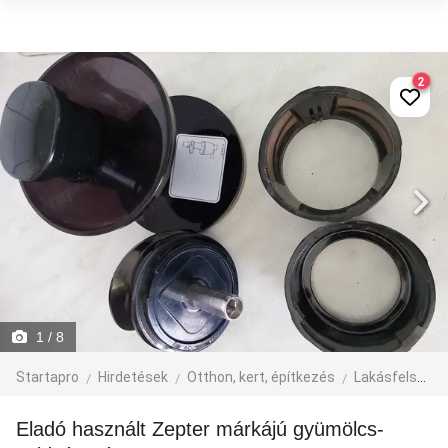
2
1
/ 8
Startapro
Hirdetések
Otthon, kert, építkezés
Lakásfelszerelés
Eladó használt Zepter márkájú gyümölcs-